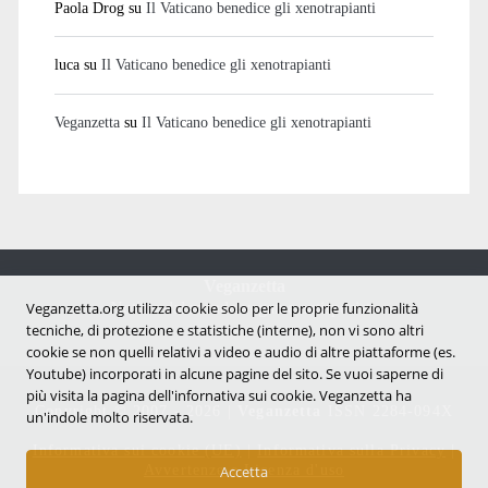
Paola Drog
su
Il Vaticano benedice gli xenotrapianti
luca
su
Il Vaticano benedice gli xenotrapianti
Veganzetta
su
Il Vaticano benedice gli xenotrapianti
Veganzetta
Notizie dal mondo vegan e antispecista
Veganzetta.org utilizza cookie solo per le proprie funzionalità
tecniche, di protezione e statistiche (interne), non vi sono altri
cookie se non quelli relativi a video e audio di altre piattaforme (es.
Youtube) incorporati in alcune pagine del sito. Se vuoi saperne di
più visita la pagina dell'infornativa sui cookie. Veganzetta ha
Copyright © 2007 - 2026 |
Veganzetta
ISSN 2284-094X
un'indole molto riservata.
Informativa sui cookie (UE)
|
Informativa sulla Privacy
|
Avvertenze e Licenza d'uso
Accetta