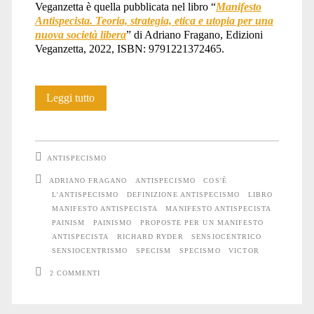
Veganzetta è quella pubblicata nel libro “
Manifesto
Antispecista. Teoria, strategia, etica e utopia per una
nuova società libera
” di Adriano Fragano, Edizioni
Veganzetta, 2022, ISBN: 9791221372465.
Definizione
Leggi tutto
di
antispecismo
ANTISPECISMO
ADRIANO FRAGANO
ANTISPECISMO
COS'È
L'ANTISPECISMO
DEFINIZIONE ANTISPECISMO
LIBRO
MANIFESTO ANTISPECISTA
MANIFESTO ANTISPECISTA
PAINISM
PAINISMO
PROPOSTE PER UN MANIFESTO
ANTISPECISTA
RICHARD RYDER
SENSIOCENTRICO
SENSIOCENTRISMO
SPECISM
SPECISMO
VICTOR
2 COMMENTI