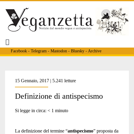
Facebook
-
Telegram
-
Mastodon
-
Bluesky
-
Archive
Tag:
15 Gennaio, 2017 | 5.241 letture
Definizione di antispecismo
<span>sensiocentrico</spa
Si legge in circa:
< 1
minuto
La definizione del termine “
antispecismo
” proposta da