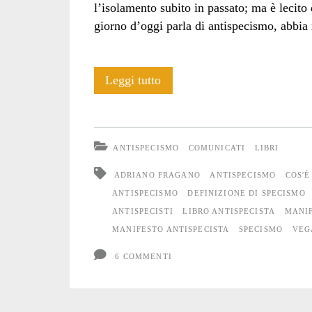
l’isolamento subito in passato; ma è lecito
giorno d’oggi parla di antispecismo, abbia
Cos’è
Leggi tutto
l’antispecismo?
Un
ANTISPECISMO
COMUNICATI
LIBRI
libro
ADRIANO FRAGANO
ANTISPECISMO
COS'È
per
ANTISPECISMO
DEFINIZIONE DI SPECISMO
ANTISPECISTI
LIBRO ANTISPECISTA
MANIF
fare
MANIFESTO ANTISPECISTA
SPECISMO
VEG
un
6 COMMENTI
po’
di