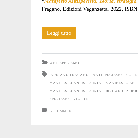
“
Manifesto Antispecista. Teoria, strategia
Fragano, Edizioni Veganzetta, 2022, ISB
Definizione
Leggi tutto
di
antispecismo
ANTISPECISMO
ADRIANO FRAGANO
ANTISPECISMO
COS'È
MANIFESTO ANTISPECISTA
MANIFESTO ANT
MANIFESTO ANTISPECISTA
RICHARD RYDER
SPECISMO
VICTOR
2 COMMENTI