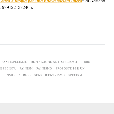
, etica e utopia per una nuova società libera
” di Adriano
N: 9791221372465.
 L'ANTISPECISMO
DEFINIZIONE ANTISPECISMO
LIBRO
ISPECISTA
PAINISM
PAINISMO
PROPOSTE PER UN
SENSIOCENTRICO
SENSIOCENTRISMO
SPECISM