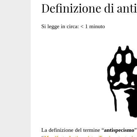
Definizione di an
l’antispecismo</
Si legge in circa:
< 1
minuto
La definizione del termine “
antispecismo
”