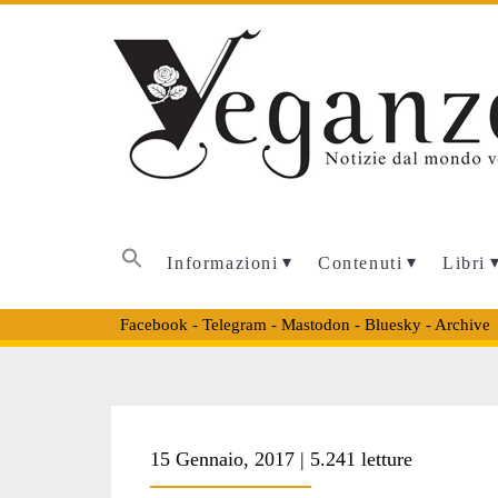
Informazioni
Contenuti
Libri
Facebook
-
Telegram
-
Mastodon
-
Bluesky
-
Archive
Tag:
15 Gennaio, 2017 | 5.241 letture
<span>cos’è