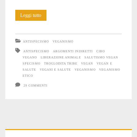
La
Leggi tutto
febbre
del
ANTISPECISMO
VEGANISMO
salutismo
ANTISPECISMO
ARGOMENTI INDIRETTI
CIBO
VEGANO
LIBERAZIONE ANIMALE
SALUTISMO VEGAN
vegan
SPECISMO
TROGLODITA TRIBE
VEGAN
VEGAN E
SALUTE
VEGANI E SALUTE
VEGANISMO
VEGANISMO
ETICO
29 COMMENTI
Primary