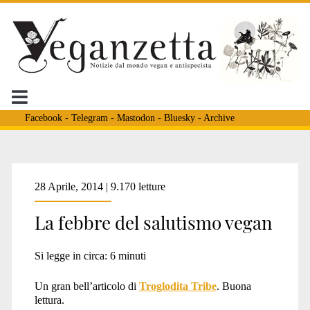
Facebook
-
Telegram
-
Mastodon
-
Bluesky
-
Archive
Tag:
28 Aprile, 2014 | 9.170 letture
La febbre del salutismo vegan
<span>salutismo
Si legge in circa:
6
minuti
vegan</span>
Un gran bell’articolo di
Troglodita Tribe
. Buona
lettura.