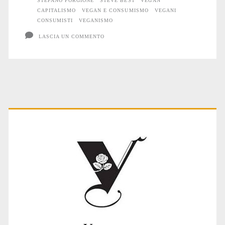
STEFANO FORGIONE
STEVE BEST
VEGAN
CAPITALISMO
VEGAN E CONSUMISMO
VEGANI
CONSUMISTI
VEGANISMO
LASCIA UN COMMENTO
Primary
Sidebar