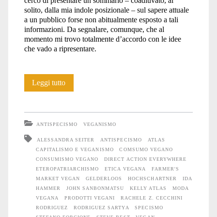
cerco di presentare un sommario – coadiuvato, al
solito, dalla mia indole posizionale – sul sapere attuale
a un pubblico forse non abitualmente esposto a tali
informazioni. Da segnalare, comunque, che al
momento mi trovo totalmente d’accordo con le idee
che vado a ripresentare.
Veganismo
Leggi tutto
e
consumismo
ANTISPECISMO
VEGANISMO
ALESSANDRA SEITER
ANTISPECISMO
ATLAS
CAPITALISMO E VEGANISMO
COMSUMO VEGANO
CONSUMISMO VEGANO
DIRECT ACTION EVERYWHERE
ETEROPATRIARCHISMO
ETICA VEGANA
FARMER'S
MARKET VEGAN
GELDERLOOS
HOCHSCHARTNER
IDA
HAMMER
JOHN SANBONMATSU
KELLY ATLAS
MODA
VEGANA
PRODOTTI VEGANI
RACHELE Z. CECCHINI
RODRIGUEZ
RODRIGUEZ SARTYA
SPECISMO