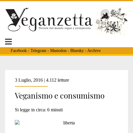
Facebook
-
Telegram
-
Mastodon
-
Bluesky
-
Archive
Tag:
3 Luglio, 2016 | 4.112 letture
Veganismo e consumismo
<span>Rodriguez</spa
Si legge in circa:
6
minuti