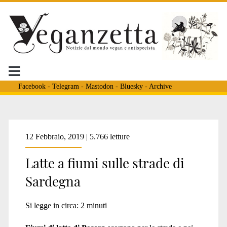
Facebook
-
Telegram
-
Mastodon
-
Bluesky
-
Archive
Tag:
12 Febbraio, 2019 | 5.766 letture
Latte a fiumi sulle strade di
<span>prezzo
Sardegna
latte</span>
Si legge in circa:
2
minuti