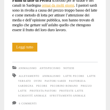
Fiumi di latte di Pecora
scorrono per le strade e nei
canali in Sardegna
ormai da molti giorni
. I pastori sardi
sono in rivolta a causa del prezzo troppo basso del latte
e come metodo di lotta per attirare l’attenzione dei
media e dell’opinione pubblica, non hanno trovato di
meglio che gettare sull’asfalto quello che ritengono
essere il frutto del loro duro lavoro.
Latte
Leggi tutto
a
fiumi
ANIMALISMO
ANTISPECISMO
NOTIZIE
sulle
ALLEVAMENTO
ANIMALISMO
LATTE PECORE
LATTE
VERSATO
OVINI
PASTORI SARDI
PASTORIZIA
strade
SARDEGNA
PECORE
PECORINO ROMANO
PREZZO
di
LATTE
PROTESTA PASTORI
PROTESTE LATTE
SCHIAVITÙ ANIMALE
SFRUTTAMENTO ANIMALE
Sardegna
6 COMMENTI