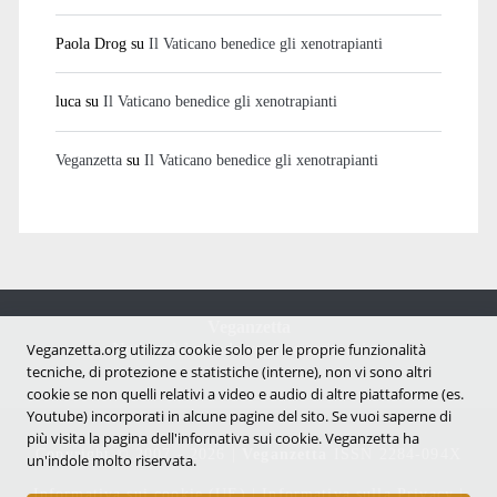
Paola Drog
su
Il Vaticano benedice gli xenotrapianti
luca
su
Il Vaticano benedice gli xenotrapianti
Veganzetta
su
Il Vaticano benedice gli xenotrapianti
Veganzetta
Notizie dal mondo vegan e antispecista
Veganzetta.org utilizza cookie solo per le proprie funzionalità
tecniche, di protezione e statistiche (interne), non vi sono altri
cookie se non quelli relativi a video e audio di altre piattaforme (es.
Youtube) incorporati in alcune pagine del sito. Se vuoi saperne di
più visita la pagina dell'infornativa sui cookie. Veganzetta ha
Copyright © 2007 - 2026 |
Veganzetta
ISSN 2284-094X
un'indole molto riservata.
Informativa sui cookie (UE)
|
Informativa sulla Privacy
|