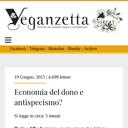
Facebook
-
Telegram
-
Mastodon
-
Bluesky
-
Archive
Tag:
19 Giugno, 2015 | 4.699 letture
Economia del dono e
<span>Pie
antispecismo?
it
Si legge in circa:
5
minuti