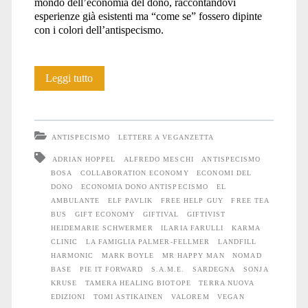
mondo dell’economia del dono, raccontandovi
esperienze già esistenti ma “come se” fossero dipinte
con i colori dell’antispecismo.
Economia
Leggi tutto
del
dono
ANTISPECISMO
LETTERE A VEGANZETTA
e
ADRIAN HOPPEL
ALFREDO MESCHI
ANTISPECISMO
BOSA
COLLABORATION ECONOMY
ECONOMI DEL
antispecismo?
DONO
ECONOMIA DONO ANTISPECISMO
EL
AMBULANTE
ELF PAVLIK
FREE HELP GUY
FREE TEA
BUS
GIFT ECONOMY
GIFTIVAL
GIFTIVIST
HEIDEMARIE SCHWERMER
ILARIA FARULLI
KARMA
CLINIC
LA FAMIGLIA PALMER-FELLMER
LANDFILL
HARMONIC
MARK BOYLE
MR HAPPY MAN
NOMAD
BASE
PIE IT FORWARD
S.A.M.E.
SARDEGNA
SONJA
KRUSE
TAMERA HEALING BIOTOPE
TERRA NUOVA
EDIZIONI
TOMI ASTIKAINEN
VALOREM
VEGAN