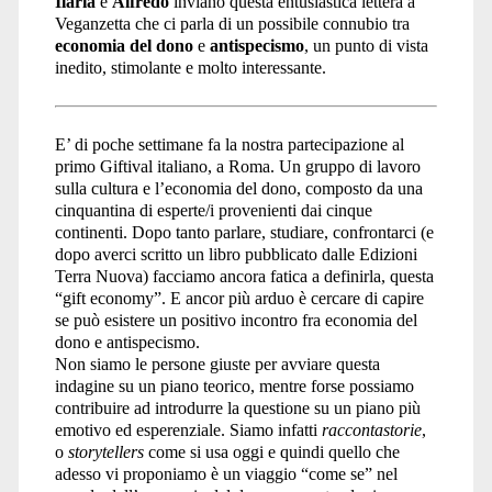
Ilaria
e
Alfredo
inviano questa entusiastica lettera a
Veganzetta che ci parla di un possibile connubio tra
Forward</span>
economia del dono
e
antispecismo
, un punto di vista
inedito, stimolante e molto interessante.
E’ di poche settimane fa la nostra partecipazione al
primo Giftival italiano, a Roma. Un gruppo di lavoro
sulla cultura e l’economia del dono, composto da una
cinquantina di esperte/i provenienti dai cinque
continenti. Dopo tanto parlare, studiare, confrontarci (e
dopo averci scritto un libro pubblicato dalle Edizioni
Terra Nuova) facciamo ancora fatica a definirla, questa
“gift economy”. E ancor più arduo è cercare di capire
se può esistere un positivo incontro fra economia del
dono e antispecismo.
Non siamo le persone giuste per avviare questa
indagine su un piano teorico, mentre forse possiamo
contribuire ad introdurre la questione su un piano più
emotivo ed esperenziale. Siamo infatti
raccontastorie
,
o
storytellers
come si usa oggi e quindi quello che
adesso vi proponiamo è un viaggio “come se” nel