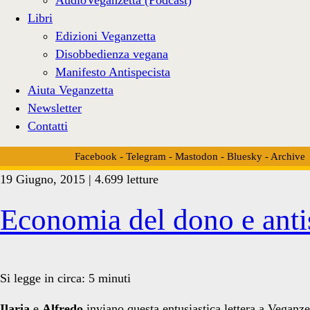
Libri
Edizioni Veganzetta
Disobbedienza vegana
Manifesto Antispecista
Aiuta Veganzetta
Newsletter
Contatti
Facebook
-
Telegram
-
Mastodon
-
Bluesky
-
Archive
19 Giugno, 2015 | 4.699 letture
Tag:
Economia del dono e ant
<span>nomad
Si legge in circa:
5
minuti
Ilaria
e
Alfredo
inviano questa entusiastica lettera a Veganze