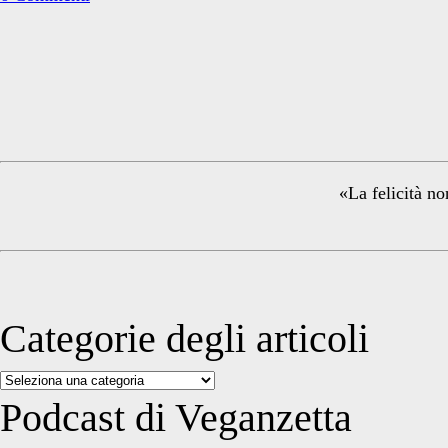
Primary
Sidebar
«La felicità no
Categorie degli articoli
Categorie
degli
Podcast di Veganzetta
articoli