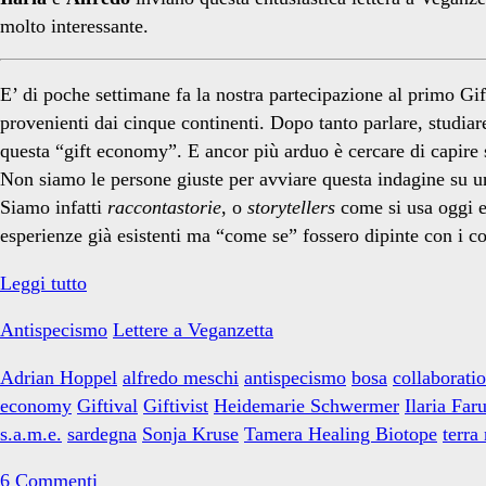
base</span>
molto interessante.
E’ di poche settimane fa la nostra partecipazione al primo Gi
provenienti dai cinque continenti. Dopo tanto parlare, studiar
questa “gift economy”. E ancor più arduo è cercare di capire 
Non siamo le persone giuste per avviare questa indagine su un
Siamo infatti
raccontastorie
, o
storytellers
come si usa oggi e
esperienze già esistenti ma “come se” fossero dipinte con i co
Economia
Leggi tutto
del
Antispecismo
Lettere a Veganzetta
dono
e
Adrian Hoppel
alfredo meschi
antispecismo
bosa
collaborat
antispecismo?
economy
Giftival
Giftivist
Heidemarie Schwermer
Ilaria Faru
s.a.m.e.
sardegna
Sonja Kruse
Tamera Healing Biotope
terra
6 Commenti