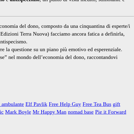
’economia del dono, composto da una cinquantina di esperte/i
e Edizioni Terra Nuova) facciamo ancora fatica a definirla,
antispecismo.
re la questione su un piano più emotivo ed esperenziale.
 se” nel mondo dell’economia del dono, raccontandovi
l ambulante
Elf Pavlik
Free Help Guy
Free Tea Bus
gift
ic
Mark Boyle
Mr Happy Man
nomad base
Pie it Forward