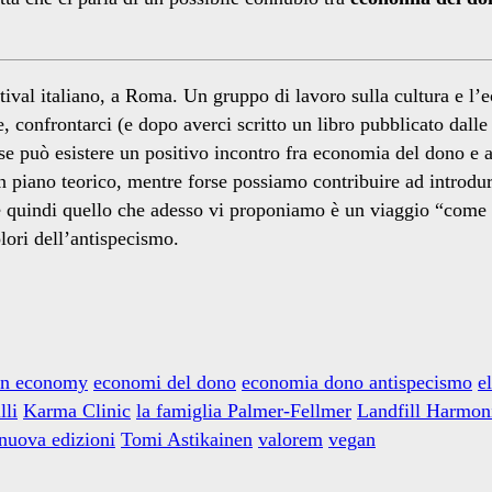
ftival italiano, a Roma. Un gruppo di lavoro sulla cultura e l
e, confrontarci (e dopo averci scritto un libro pubblicato dall
se può esistere un positivo incontro fra economia del dono e 
 piano teorico, mentre forse possiamo contribuire ad introdur
 quindi quello che adesso vi proponiamo è un viaggio “come
lori dell’antispecismo.
ion economy
economi del dono
economia dono antispecismo
e
lli
Karma Clinic
la famiglia Palmer-Fellmer
Landfill Harmon
 nuova edizioni
Tomi Astikainen
valorem
vegan