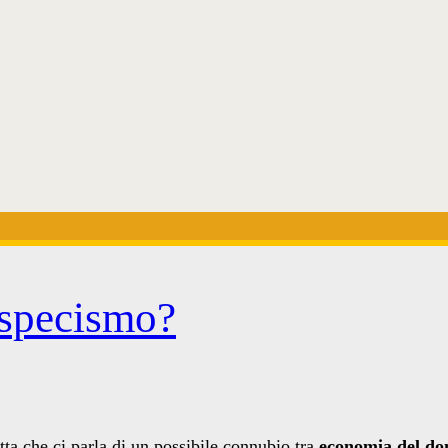
ispecismo?
tta che ci parla di un possibile connubio tra
economia del do