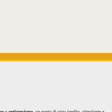
no
e
antispecismo
, un punto di vista inedito, stimolante e