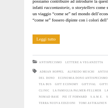
possiamo contribuire ad introdurre la ques
infatti
raccontastorie
, o
storytellers
come si
un viaggio “come se” nel mondo dell’econo
“come se” fossero dipinte con i colori dell
Economia
Leggi tutto
del
dono
ANTISPECISMO
LETTERE A VEGANZETTA
e
ADRIAN HOPPEL
ALFREDO MESCHI
ANTIS
antispecismo?
DEL DONO
ECONOMIA DONO ANTISPECISMO
TEA BUS
GIFT ECONOMY
GIFTIVAL
GIFT
CLINIC
LA FAMIGLIA PALMER-FELLMER
L
NOMAD BASE
PIE IT FORWARD
S.A.M.E.
TERRA NUOVA EDIZIONI
TOMI ASTIKAINEN