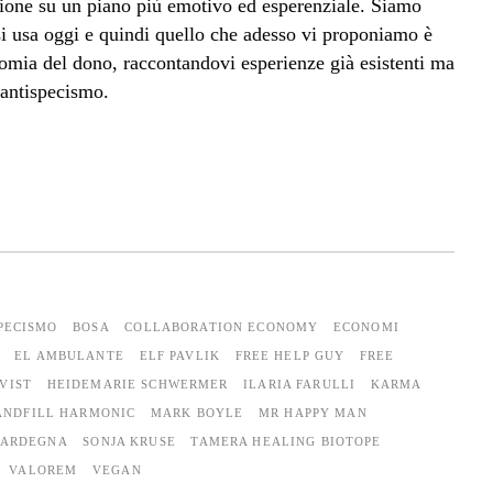
tione su un piano più emotivo ed esperenziale. Siamo
 usa oggi e quindi quello che adesso vi proponiamo è
mia del dono, raccontandovi esperienze già esistenti ma
’antispecismo.
PECISMO
BOSA
COLLABORATION ECONOMY
ECONOMI
EL AMBULANTE
ELF PAVLIK
FREE HELP GUY
FREE
IVIST
HEIDEMARIE SCHWERMER
ILARIA FARULLI
KARMA
ANDFILL HARMONIC
MARK BOYLE
MR HAPPY MAN
SARDEGNA
SONJA KRUSE
TAMERA HEALING BIOTOPE
VALOREM
VEGAN