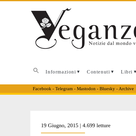
Informazioni
Contenuti
Libri
Facebook
-
Telegram
-
Mastodon
-
Bluesky
-
Archive
Tag:
19 Giugno, 2015 | 4.699 letture
<span>Mr