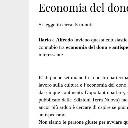
Economia del dono
Happy
Si legge in circa:
5
minuti
Ilaria
e
Alfredo
inviano questa entusiastica
Man</span>
connubio tra
economia del dono
e
antisp
interessante.
E’ di poche settimane fa la nostra partecip
lavoro sulla cultura e l’economia del dono
dai cinque continenti. Dopo tanto parlare, s
pubblicato dalle Edizioni Terra Nuova) fac
ancor più arduo è cercare di capire se può 
antispecismo.
Non siamo le persone giuste per avviare qu