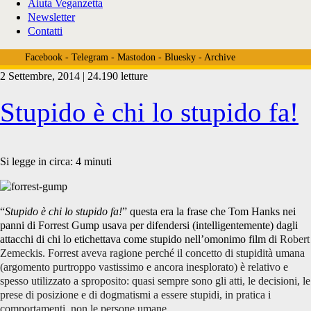
Aiuta Veganzetta
Newsletter
Contatti
Facebook
-
Telegram
-
Mastodon
-
Bluesky
-
Archive
2 Settembre, 2014 | 24.190 letture
Tag:
Stupido è chi lo stupido fa!
<span>ortoressia</span>
Si legge in circa:
4
minuti
“
Stupido è chi lo stupido fa!
” questa era la frase che Tom Hanks nei
panni di Forrest Gump usava per difendersi (intelligentemente) dagli
attacchi di chi lo etichettava come stupido nell’omonimo film di
Robert
Zemeckis. Forrest aveva ragione perché il concetto di stupidità umana
(argomento purtroppo vastissimo e ancora inesplorato) è relativo e
spesso utilizzato a sproposito: quasi sempre sono gli atti, le decisioni, le
prese di posizione e di dogmatismi a essere stupidi, in pratica i
comportamenti, non le persone umane.