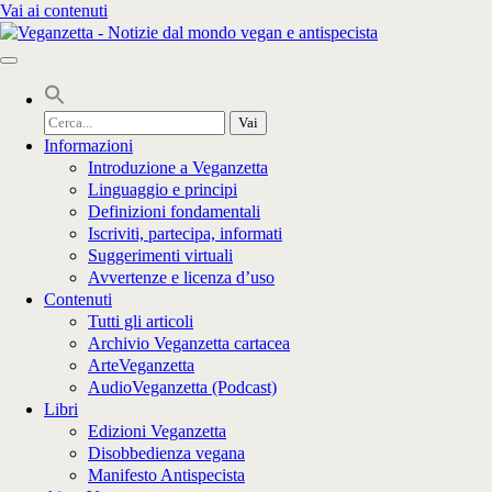
Vai ai contenuti
Cerca
per:
Informazioni
Introduzione a Veganzetta
Linguaggio e principi
Definizioni fondamentali
Iscriviti, partecipa, informati
Suggerimenti virtuali
Avvertenze e licenza d’uso
Contenuti
Tutti gli articoli
Archivio Veganzetta cartacea
ArteVeganzetta
AudioVeganzetta (Podcast)
Libri
Edizioni Veganzetta
Disobbedienza vegana
Manifesto Antispecista