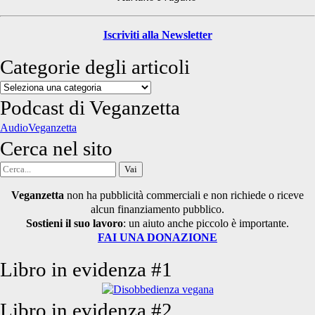
Iscriviti alla Newsletter
Categorie degli articoli
Categorie
degli
Podcast di Veganzetta
articoli
AudioVeganzetta
Cerca nel sito
Cerca
per:
Veganzetta
non ha pubblicità commerciali e non richiede o riceve
alcun finanziamento pubblico.
Sostieni il suo lavoro
: un aiuto anche piccolo è importante.
FAI UNA DONAZIONE
Libro in evidenza #1
Libro in evidenza #2