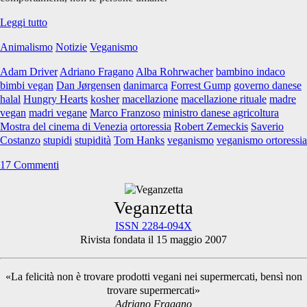
Stupido
Leggi tutto
è
Animalismo
Notizie
Veganismo
chi
lo
Adam Driver
Adriano Fragano
Alba Rohrwacher
bambino indaco
stupido
bimbi vegan
Dan Jørgensen
danimarca
Forrest Gump
governo danese
fa!
halal
Hungry Hearts
kosher
macellazione
macellazione rituale
madre
vegan
madri vegane
Marco Franzoso
ministro danese agricoltura
Mostra del cinema di Venezia
ortoressia
Robert Zemeckis
Saverio
Costanzo
stupidi
stupidità
Tom Hanks
veganismo
veganismo ortoressia
17 Commenti
Primary
Veganzetta
ISSN 2284-094X
Rivista fondata il 15 maggio 2007
Sidebar
«La felicità non è trovare prodotti vegani nei supermercati, bensì non
trovare supermercati»
Adriano Fragano