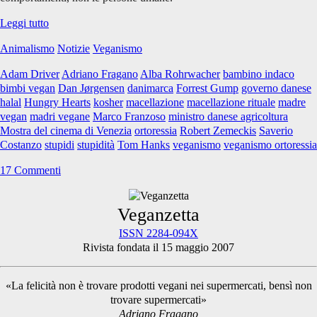
Stupido
Leggi tutto
è
Animalismo
Notizie
Veganismo
chi
lo
Adam Driver
Adriano Fragano
Alba Rohrwacher
bambino indaco
stupido
bimbi vegan
Dan Jørgensen
danimarca
Forrest Gump
governo danese
fa!
halal
Hungry Hearts
kosher
macellazione
macellazione rituale
madre
vegan
madri vegane
Marco Franzoso
ministro danese agricoltura
Mostra del cinema di Venezia
ortoressia
Robert Zemeckis
Saverio
Costanzo
stupidi
stupidità
Tom Hanks
veganismo
veganismo ortoressia
17 Commenti
Primary
Veganzetta
ISSN 2284-094X
Rivista fondata il 15 maggio 2007
Sidebar
«La felicità non è trovare prodotti vegani nei supermercati, bensì non
trovare supermercati»
Adriano Fragano