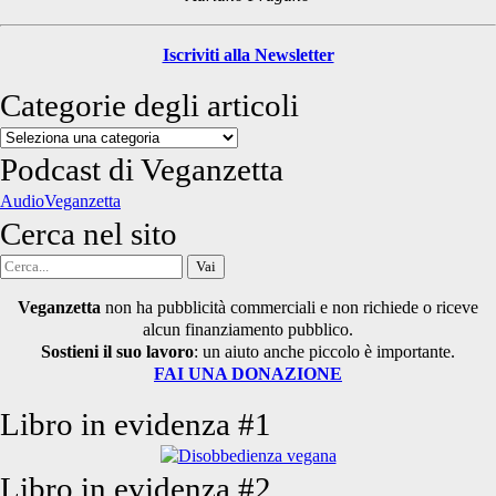
Iscriviti alla Newsletter
Categorie degli articoli
Categorie
degli
Podcast di Veganzetta
articoli
AudioVeganzetta
Cerca nel sito
Cerca
per:
Veganzetta
non ha pubblicità commerciali e non richiede o riceve
alcun finanziamento pubblico.
Sostieni il suo lavoro
: un aiuto anche piccolo è importante.
FAI UNA DONAZIONE
Libro in evidenza #1
Libro in evidenza #2