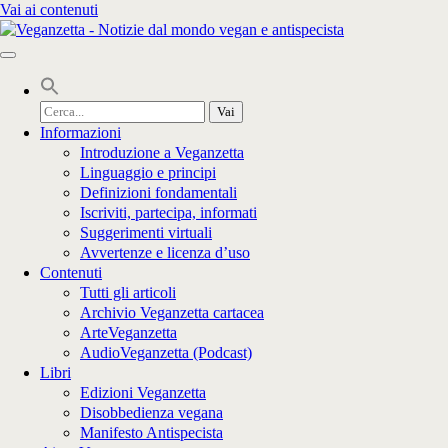
Vai ai contenuti
Cerca
per:
Informazioni
Introduzione a Veganzetta
Linguaggio e principi
Definizioni fondamentali
Iscriviti, partecipa, informati
Suggerimenti virtuali
Avvertenze e licenza d’uso
Contenuti
Tutti gli articoli
Archivio Veganzetta cartacea
ArteVeganzetta
AudioVeganzetta (Podcast)
Libri
Edizioni Veganzetta
Disobbedienza vegana
Manifesto Antispecista