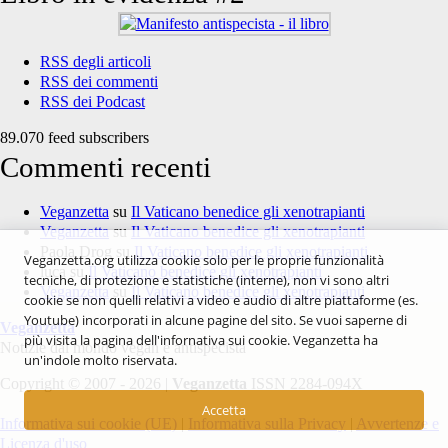
RSS degli articoli
RSS dei commenti
RSS dei Podcast
89.070 feed subscribers
Commenti recenti
Veganzetta
su
Il Vaticano benedice gli xenotrapianti
Veganzetta
su
Il Vaticano benedice gli xenotrapianti
Paola Drog
su
Il Vaticano benedice gli xenotrapianti
Veganzetta.org utilizza cookie solo per le proprie funzionalità
luca
su
Il Vaticano benedice gli xenotrapianti
tecniche, di protezione e statistiche (interne), non vi sono altri
Veganzetta
su
Il Vaticano benedice gli xenotrapianti
cookie se non quelli relativi a video e audio di altre piattaforme (es.
Youtube) incorporati in alcune pagine del sito. Se vuoi saperne di
Veganzetta
più visita la pagina dell'infornativa sui cookie. Veganzetta ha
Notizie dal mondo vegan e antispecista
un'indole molto riservata.
Copyright © 2007 - 2026 |
Veganzetta
ISSN 2284-094X
Accetta
Informativa sui cookie (UE)
|
Informativa sulla Privacy
|
Avvertenze e
Licenza d'uso