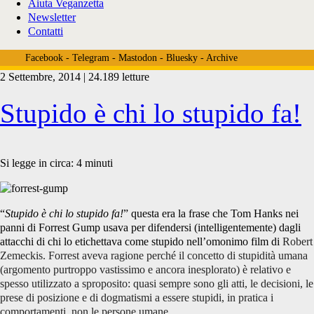
Aiuta Veganzetta
Newsletter
Contatti
Facebook
-
Telegram
-
Mastodon
-
Bluesky
-
Archive
2 Settembre, 2014 | 24.189 letture
Tag:
Stupido è chi lo stupido fa!
<span>veganismo
Si legge in circa:
4
minuti
ortoressia</span>
“
Stupido è chi lo stupido fa!
” questa era la frase che Tom Hanks nei
panni di Forrest Gump usava per difendersi (intelligentemente) dagli
attacchi di chi lo etichettava come stupido nell’omonimo film di
Robert
Zemeckis. Forrest aveva ragione perché il concetto di stupidità umana
(argomento purtroppo vastissimo e ancora inesplorato) è relativo e
spesso utilizzato a sproposito: quasi sempre sono gli atti, le decisioni, le
prese di posizione e di dogmatismi a essere stupidi, in pratica i
comportamenti, non le persone umane.