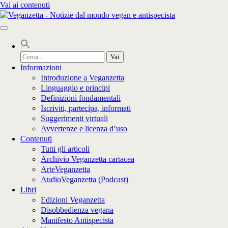
Vai ai contenuti
Cerca
per:
Informazioni
Introduzione a Veganzetta
Linguaggio e principi
Definizioni fondamentali
Iscriviti, partecipa, informati
Suggerimenti virtuali
Avvertenze e licenza d’uso
Contenuti
Tutti gli articoli
Archivio Veganzetta cartacea
ArteVeganzetta
AudioVeganzetta (Podcast)
Libri
Edizioni Veganzetta
Disobbedienza vegana
Manifesto Antispecista