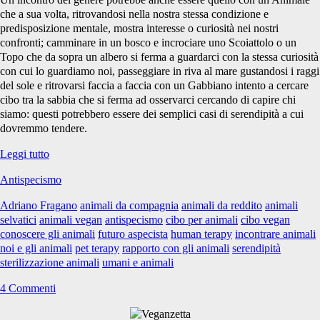
animali</span>
che a sua volta, ritrovandosi nella nostra stessa condizione e
predisposizione mentale, mostra interesse o curiosità nei nostri
confronti; camminare in un bosco e incrociare uno Scoiattolo o un
Topo che da sopra un albero si ferma a guardarci con la stessa curiosità
con cui lo guardiamo noi, passeggiare in riva al mare gustandosi i raggi
del sole e ritrovarsi faccia a faccia con un Gabbiano intento a cercare
cibo tra la sabbia che si ferma ad osservarci cercando di capire chi
siamo: questi potrebbero essere dei semplici casi di serendipità a cui
dovremmo tendere.
Serendipità
Leggi tutto
ovvero
Antispecismo
un
Animale
Adriano Fragano
animali da compagnia
animali da reddito
animali
all’improvviso
selvatici
animali vegan
antispecismo
cibo per animali
cibo vegan
conoscere gli animali
futuro aspecista
human terapy
incontrare animali
noi e gli animali
pet terapy
rapporto con gli animali
serendipità
sterilizzazione animali
umani e animali
4 Commenti