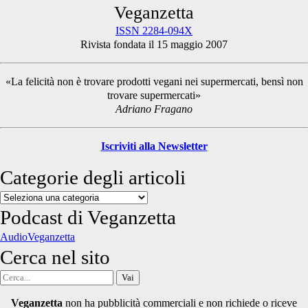
Primary
Veganzetta
ISSN 2284-094X
Rivista fondata il 15 maggio 2007
Sidebar
«La felicità non è trovare prodotti vegani nei supermercati, bensì non
trovare supermercati»
Adriano Fragano
Iscriviti alla Newsletter
Categorie degli articoli
Categorie
degli
Podcast di Veganzetta
articoli
AudioVeganzetta
Cerca nel sito
Cerca
per:
Veganzetta
non ha pubblicità commerciali e non richiede o riceve