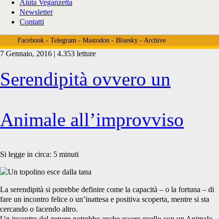
Aiuta Veganzetta
Newsletter
Contatti
Facebook
-
Telegram
-
Mastodon
-
Bluesky
-
Archive
7 Gennaio, 2016 | 4.353 letture
Tag:
Serendipità ovvero un
<span>noi
Animale all’improvviso
e
Si legge in circa:
5
minuti
gli
La serendipità si potrebbe definire come la capacità – o la fortuna – di
fare un incontro felice o un’inattesa e positiva scoperta, mentre si sta
cercando o facendo altro.
Un incontro del genere potrebbe anche essere quello con un Animale