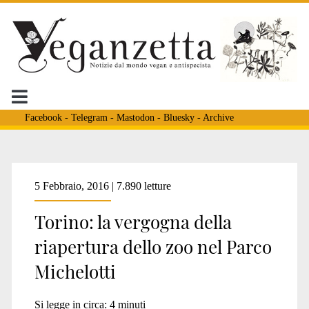
Facebook
-
Telegram
-
Mastodon
-
Bluesky
-
Archive
Tag:
5 Febbraio, 2016 | 7.890 letture
Torino: la vergogna della
<span>no
riapertura dello zoo nel Parco
Michelotti
allo
Si legge in circa:
4
minuti