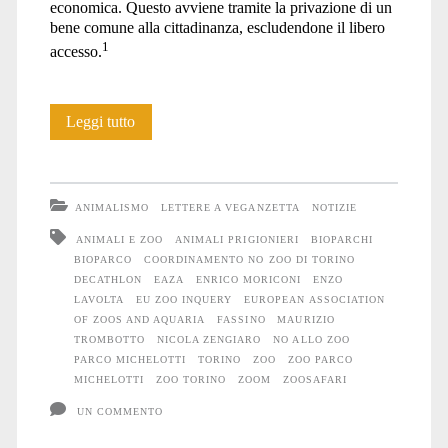
economica. Questo avviene tramite la privazione di un
bene comune alla cittadinanza, escludendone il libero
1
accesso.
Torino:
Leggi tutto
la
vergogna
ANIMALISMO
LETTERE A VEGANZETTA
NOTIZIE
della
ANIMALI E ZOO
ANIMALI PRIGIONIERI
BIOPARCHI
BIOPARCO
COORDINAMENTO NO ZOO DI TORINO
riapertura
DECATHLON
EAZA
ENRICO MORICONI
ENZO
dello
LAVOLTA
EU ZOO INQUERY
EUROPEAN ASSOCIATION
OF ZOOS AND AQUARIA
FASSINO
MAURIZIO
zoo
TROMBOTTO
NICOLA ZENGIARO
NO ALLO ZOO
PARCO MICHELOTTI
TORINO
ZOO
ZOO PARCO
nel
MICHELOTTI
ZOO TORINO
ZOOM
ZOOSAFARI
Parco
UN COMMENTO
Michelotti