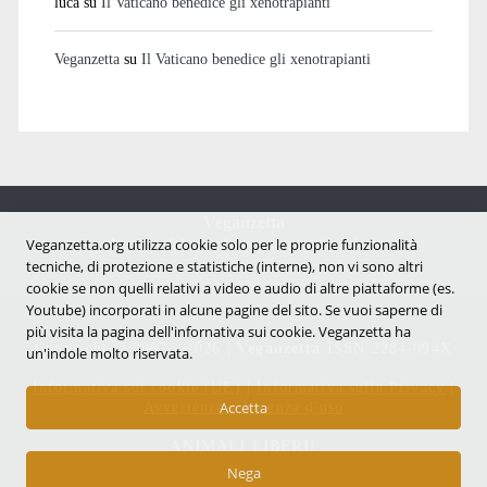
luca
su
Il Vaticano benedice gli xenotrapianti
Veganzetta
su
Il Vaticano benedice gli xenotrapianti
Veganzetta
Veganzetta.org utilizza cookie solo per le proprie funzionalità
Notizie dal mondo vegan e antispecista
tecniche, di protezione e statistiche (interne), non vi sono altri
cookie se non quelli relativi a video e audio di altre piattaforme (es.
Youtube) incorporati in alcune pagine del sito. Se vuoi saperne di
più visita la pagina dell'infornativa sui cookie. Veganzetta ha
Copyright © 2007 - 2026 |
Veganzetta
ISSN 2284-094X
un'indole molto riservata.
Informativa sui cookie (UE)
|
Informativa sulla Privacy
|
Avvertenze e Licenza d'uso
Accetta
ANIMALI LIBERI!
Nega