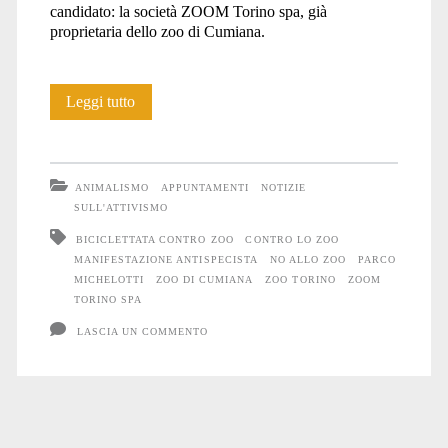
candidato: la società ZOOM Torino spa, già
proprietaria dello zoo di Cumiana.
Terza
Leggi tutto
biciclettata
per
ANIMALISMO
APPUNTAMENTI
NOTIZIE
il
SULL'ATTIVISMO
BICICLETTATA CONTRO ZOO
CONTRO LO ZOO
parco
MANIFESTAZIONE ANTISPECISTA
NO ALLO ZOO
PARCO
Michelotti
MICHELOTTI
ZOO DI CUMIANA
ZOO TORINO
ZOOM
TORINO SPA
a
LASCIA UN COMMENTO
Torino