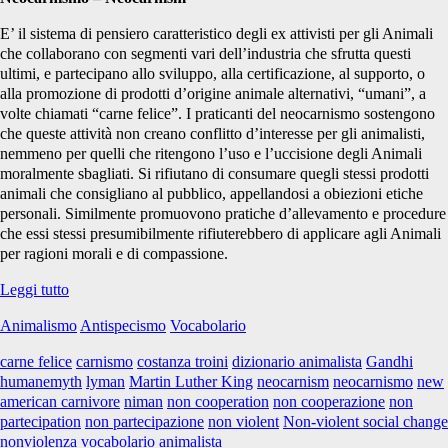
E’ il sistema di pensiero caratteristico degli ex attivisti per gli Animali
che collaborano con segmenti vari dell’industria che sfrutta questi
ultimi, e partecipano allo sviluppo, alla certificazione, al supporto, o
alla promozione di prodotti d’origine animale alternativi, “umani”, a
volte chiamati “carne felice”. I praticanti del neocarnismo sostengono
che queste attività non creano conflitto d’interesse per gli animalisti,
nemmeno per quelli che ritengono l’uso e l’uccisione degli Animali
moralmente sbagliati. Si rifiutano di consumare quegli stessi prodotti
animali che consigliano al pubblico, appellandosi a obiezioni etiche
personali. Similmente promuovono pratiche d’allevamento e procedure
che essi stessi presumibilmente rifiuterebbero di applicare agli Animali
per ragioni morali e di compassione.
Dizionario
Leggi tutto
animalista:
Animalismo
Antispecismo
Vocabolario
lettera
N
carne felice
carnismo
costanza troini
dizionario animalista
Gandhi
humanemyth
lyman
Martin Luther King
neocarnism
neocarnismo
new
american carnivore
niman
non cooperation
non cooperazione
non
partecipation
non partecipazione
non violent
Non-violent social change
nonviolenza
vocabolario animalista