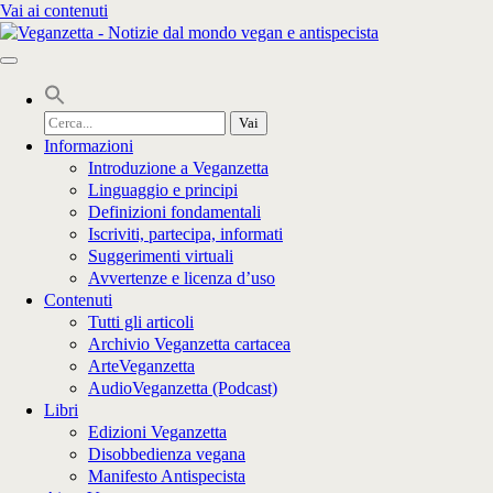
Vai ai contenuti
Cerca
per:
Informazioni
Introduzione a Veganzetta
Linguaggio e principi
Definizioni fondamentali
Iscriviti, partecipa, informati
Suggerimenti virtuali
Avvertenze e licenza d’uso
Contenuti
Tutti gli articoli
Archivio Veganzetta cartacea
ArteVeganzetta
AudioVeganzetta (Podcast)
Libri
Edizioni Veganzetta
Disobbedienza vegana
Manifesto Antispecista