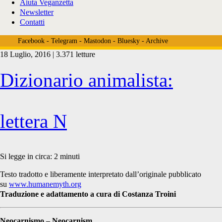
Aiuta Veganzetta
Newsletter
Contatti
Facebook
-
Telegram
-
Mastodon
-
Bluesky
-
Archive
18 Luglio, 2016 | 3.371 letture
Tag:
Dizionario animalista:
<span>niman</span>
lettera N
Si legge in circa:
2
minuti
Testo tradotto e liberamente interpretato dall’originale pubblicato
su
www.humanemyth.org
Traduzione e adattamento a cura di Costanza Troini
Neocarnismo – Neocarnism