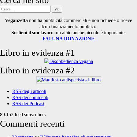
Cerca nel sito
Cerca
per:
Veganzetta
non ha pubblicità commerciali e non richiede o riceve
alcun finanziamento pubblico.
Sostieni il suo lavoro
: un aiuto anche piccolo è importante.
FAI UNA DONAZIONE
Libro in evidenza #1
Libro in evidenza #2
RSS degli articoli
RSS dei commenti
RSS dei Podcast
89.152 feed subscribers
Commenti recenti