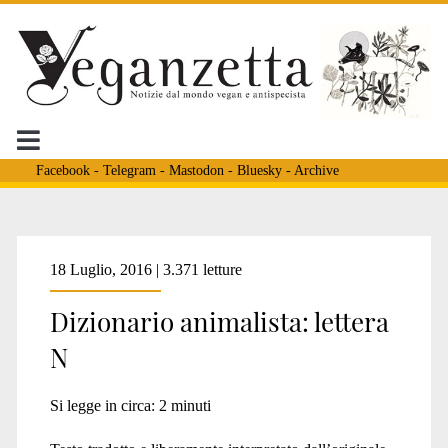
Facebook
-
Telegram
-
Mastodon
-
Bluesky
-
Archive
Tag:
18 Luglio, 2016 | 3.371 letture
Dizionario animalista: lettera
<span>lyman</span>
N
Si legge in circa:
2
minuti