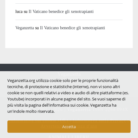
luca
su
Il Vaticano benedice gli xenotrapianti
Veganzetta
su
Il Vaticano benedice gli xenotrapianti
Veganzetta
Notizie dal mondo vegan e antispecista
Veganzetta.org utilizza cookie solo per le proprie funzionalità
tecniche, di protezione e statistiche (interne), non vi sono altri
cookie se non quelli relativi a video e audio di altre piattaforme (es.
Youtube) incorporati in alcune pagine del sito. Se vuoi saperne di
più visita la pagina dell'infornativa sui cookie. Veganzetta ha
Copyright © 2007 - 2026 |
Veganzetta
ISSN 2284-094X
un'indole molto riservata.
Informativa sui cookie (UE)
|
Informativa sulla Privacy
|
Avvertenze e Licenza d'uso
Accetta
ANIMALI LIBERI!