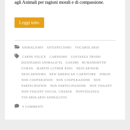
agli Animali per ragioni morali e di compassione.
Dizionario
Leggi tutto
animalista:
lettera
ANIMALISMO
ANTISPECISMO
VOCABOLARIO
N
CARNE FELICE
CARNISMO
COSTANZA TROINI
DIZIONARIO ANIMALISTA
GANDHI
HUMANEMYTH
LYMAN
MARTIN LUTHER KING
NEOCARNISM
NEOCARNISMO
NEW AMERICAN CARNIVORE
NIMAN
NON COOPERATION
NON COOPERAZIONE
NON
PARTECIPATION
NON PARTECIPAZIONE
NON VIOLENT
NON-VIOLENT SOCIAL CHANGE
NONVIOLENZA
VOCABOLARIO ANIMALISTA
4 COMMENTI