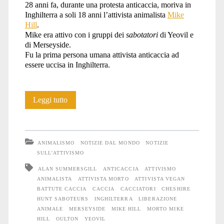
28 anni fa, durante una protesta anticaccia, moriva in
Inghilterra a soli 18 anni l’attivista animalista
Mike
hill</span>
Hill
.
Mike era attivo con i gruppi dei
sabotatori
di Yeovil e
di Merseyside.
Fu la prima persona umana attivista anticaccia ad
essere uccisa in Inghilterra.
Ricordando
Leggi tutto
Mike
Hill
ANIMALISMO
NOTIZIE DAL MONDO
NOTIZIE
SULL'ATTIVISMO
ALAN SUMMERSGILL
ANTICACCIA
ATTIVISMO
ANIMALISTA
ATTIVISTA MORTO
ATTIVISTA VEGAN
BATTUTE CACCIA
CACCIA
CACCIATORI
CHESHIRE
HUNT SABOTEURS
INGHILTERRA
LIBERAZIONE
ANIMALE
MERSEYSIDE
MIKE HILL
MORTO MIKE
HILL
OULTON
YEOVIL