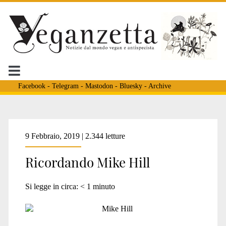
Facebook
-
Telegram
-
Mastodon
-
Bluesky
-
Archive
Tag:
9 Febbraio, 2019 | 2.344 letture
Ricordando Mike Hill
<span>morto
Si legge in circa:
< 1
minuto
mike