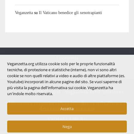
Veganzetta
su
Il Vaticano benedice gli xenotrapianti
Veganzetta
Notizie dal mondo vegan e antispecista
Veganzetta.org utilizza cookie solo per le proprie funzionalità
tecniche, di protezione e statistiche (interne), non vi sono altri
cookie se non quelli relativi a video e audio di altre piattaforme (es.
Youtube) incorporati in alcune pagine del sito. Se vuoi saperne di
più visita la pagina dell'infornativa sui cookie. Veganzetta ha
Copyright © 2007 - 2026 |
Veganzetta
ISSN 2284-094X
un'indole molto riservata.
Informativa sui cookie (UE)
|
Informativa sulla Privacy
|
Avvertenze e Licenza d'uso
Accetta
ANIMALI LIBERI!
Nega