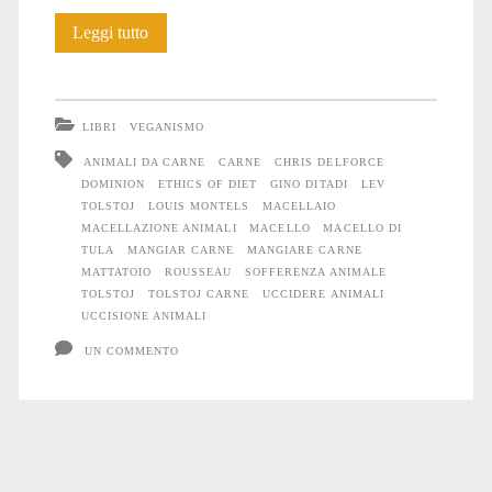
Tolstoj:
Leggi tutto
Visita
al
LIBRI
VEGANISMO
macello
ANIMALI DA CARNE
CARNE
CHRIS DELFORCE
DOMINION
ETHICS OF DIET
GINO DITADI
LEV
di
TOLSTOJ
LOUIS MONTELS
MACELLAIO
Tula
MACELLAZIONE ANIMALI
MACELLO
MACELLO DI
TULA
MANGIAR CARNE
MANGIARE CARNE
MATTATOIO
ROUSSEAU
SOFFERENZA ANIMALE
TOLSTOJ
TOLSTOJ CARNE
UCCIDERE ANIMALI
UCCISIONE ANIMALI
UN COMMENTO