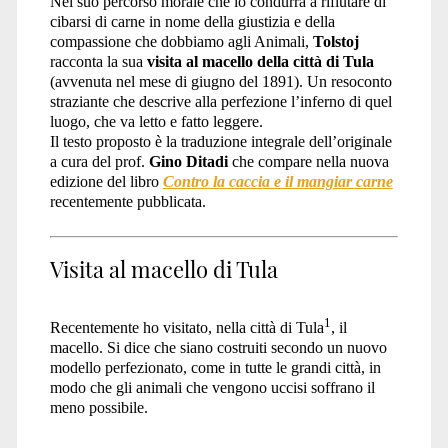
Nel suo percorso morale che lo condurrà a rifiutare di
cibarsi di carne in nome della giustizia e della
compassione che dobbiamo agli Animali,
Tolstoj
racconta la sua
visita al macello della città di Tula
(avvenuta nel mese di giugno del 1891). Un resoconto
straziante che descrive alla perfezione l’inferno di quel
luogo, che va letto e fatto leggere.
Il testo proposto è la traduzione integrale dell’originale
a cura del prof.
Gino Ditadi
che compare nella nuova
edizione del libro
Contro la caccia e il mangiar carne
recentemente pubblicata.
Visita al macello di Tula
1
Recentemente ho visitato, nella città di Tula
, il
macello. Si dice che siano costruiti secondo un nuovo
modello perfezionato, come in tutte le grandi città, in
modo che gli animali che vengono uccisi soffrano il
meno possibile.