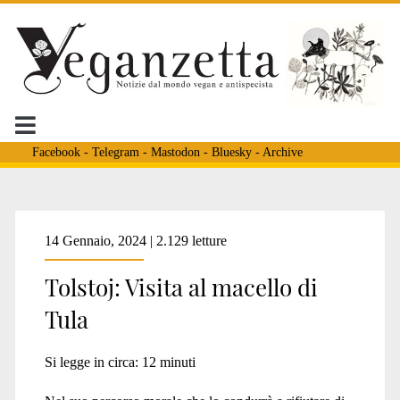
Facebook
-
Telegram
-
Mastodon
-
Bluesky
-
Archive
Tag:
14 Gennaio, 2024 | 2.129 letture
Tolstoj: Visita al macello di
<span>mangiar
Tula
carne</span>
Si legge in circa:
12
minuti