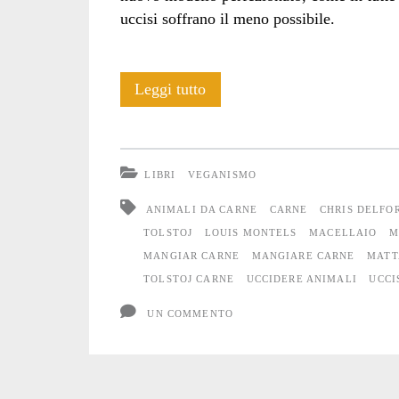
uccisi soffrano il meno possibile.
Tolstoj:
Leggi tutto
Visita
al
LIBRI
VEGANISMO
macello
ANIMALI DA CARNE
CARNE
CHRIS DELFO
di
TOLSTOJ
LOUIS MONTELS
MACELLAIO
M
MANGIAR CARNE
MANGIARE CARNE
MATT
Tula
TOLSTOJ CARNE
UCCIDERE ANIMALI
UCCI
UN COMMENTO