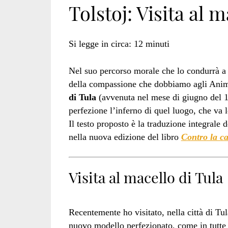
Tolstoj: Visita al m
di
Si legge in circa:
12
minuti
Nel suo percorso morale che lo condurrà a ri
tula</span>
della compassione che dobbiamo agli Ani
di Tula
(avvenuta nel mese di giugno del 1
perfezione l’inferno di quel luogo, che va l
Il testo proposto è la traduzione integrale d
nella nuova edizione del libro
Contro la ca
Visita al macello di Tula
Recentemente ho visitato, nella città di Tul
nuovo modello perfezionato, come in tutte 