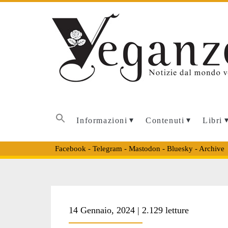
Informazioni
Contenuti
Libri
Facebook
-
Telegram
-
Mastodon
-
Bluesky
-
Archive
Tag:
14 Gennaio, 2024 | 2.129 letture
<span>macello