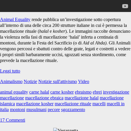
Animal Equality
rende pubblica un’investigazione sotto copertura
all’interno di una delle circa 200 strutture italiane in cui è permessa la
macellazione rituale (
halal
e
kosher
). Le immagini raccolte denunciano
la violenza nella fasi di macellazione ‘halal’ inferta a centinaia di
montoni, durante la Festa del Sacrificio (o di
Aid al Ahda)
. Gli Animali
vengono percossi e sbattuti contro delle grate, legati e costretti a vedere
i propri simili barbaramente uccisi, sgozzati senza stordimento, come
prevede la macellazione rituale.
Crudeltà
Leggi tutto
rituali
Animalismo
Notizie
Notizie sull'attivismo
Video
animal equality
carne halal
carne kosher
ebraismo
ebrei
investigazione
macellazione
macellazione ebraica
macellazione halal
macellazione
islamica
macellazione kosher
macellazione rituale
macelli
macelli in
italia
montoni
musulmani
pecore
sgozzamento
17 Commenti