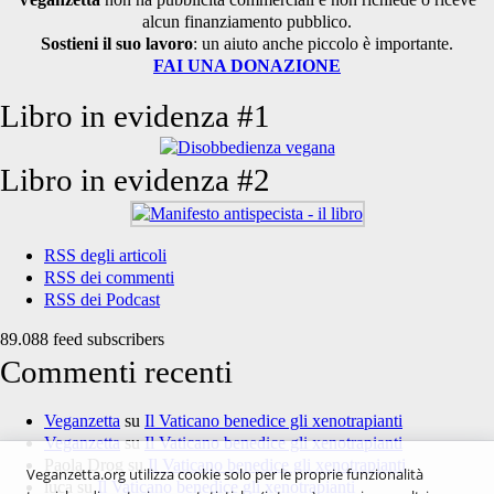
alcun finanziamento pubblico.
Sostieni il suo lavoro
: un aiuto anche piccolo è importante.
FAI UNA DONAZIONE
Libro in evidenza #1
Libro in evidenza #2
RSS degli articoli
RSS dei commenti
RSS dei Podcast
89.088 feed subscribers
Commenti recenti
Veganzetta
su
Il Vaticano benedice gli xenotrapianti
Veganzetta
su
Il Vaticano benedice gli xenotrapianti
Paola Drog
su
Il Vaticano benedice gli xenotrapianti
Veganzetta.org utilizza cookie solo per le proprie funzionalità
luca
su
Il Vaticano benedice gli xenotrapianti