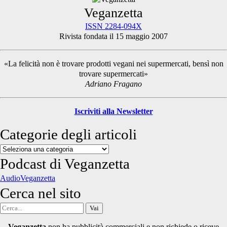
Primary
Veganzetta
ISSN 2284-094X
Rivista fondata il 15 maggio 2007
Sidebar
«La felicità non è trovare prodotti vegani nei supermercati, bensì non
trovare supermercati»
Adriano Fragano
Iscriviti alla Newsletter
Categorie degli articoli
Categorie
degli
Podcast di Veganzetta
articoli
AudioVeganzetta
Cerca nel sito
Cerca
per:
Veganzetta
non ha pubblicità commerciali e non richiede o riceve