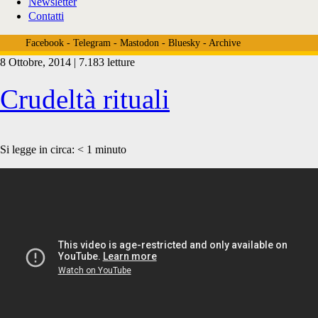
Newsletter
Contatti
Facebook
-
Telegram
-
Mastodon
-
Bluesky
-
Archive
8 Ottobre, 2014 | 7.183 letture
Tag:
Crudeltà rituali
<span>macelli
Si legge in circa:
< 1
minuto
in
italia</span>