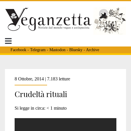
Facebook
-
Telegram
-
Mastodon
-
Bluesky
-
Archive
Tag:
8 Ottobre, 2014 | 7.183 letture
Crudeltà rituali
<span>macellazione
Si legge in circa:
< 1
minuto
ebraica</span>