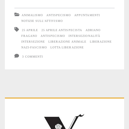
aprile
antispecista
ANIMALISMO
ANTISPECISMO
APPUNTAMENTI
2019
NOTIZIE SULL'ATTIVISMO
25 APRILE
25 APRILE ANTISPECISTA
ADRIANO
FRAGANO
ANTISPECISMO
INTERSEZIONALITÀ
INTERSEZIONE
LIBERAZIONE ANIMALE
LIBERAZIONE
NAZI-FASCISMO
LOTTA LIBERAZIONE
3 COMMENTI
Primary
Sidebar