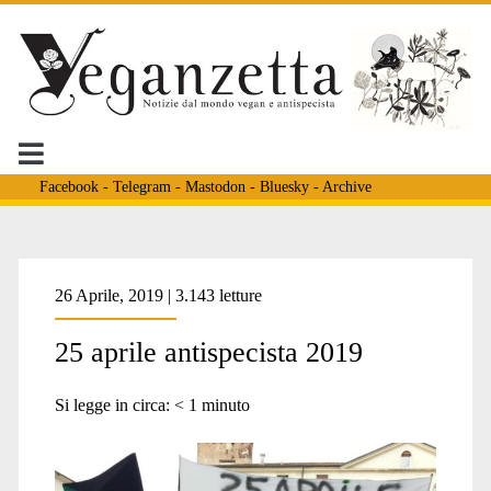
Facebook
-
Telegram
-
Mastodon
-
Bluesky
-
Archive
Tag:
26 Aprile, 2019 | 3.143 letture
25 aprile antispecista 2019
<span>lotta
Si legge in circa:
< 1
minuto
liberazione</span>