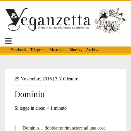
Facebook
-
Telegram
-
Mastodon
-
Bluesky
-
Archive
Tag:
29 Novembre, 2016 | 3.310 letture
Dominio
<span>lotta
Si legge in circa:
< 1
minuto
al
Dominio… dobbiamo rinunciare ad una cosa