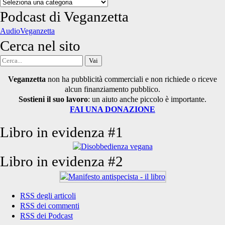
Categorie
degli
Podcast di Veganzetta
articoli
AudioVeganzetta
Cerca nel sito
Cerca
per:
Veganzetta
non ha pubblicità commerciali e non richiede o riceve
alcun finanziamento pubblico.
Sostieni il suo lavoro
: un aiuto anche piccolo è importante.
FAI UNA DONAZIONE
Libro in evidenza #1
Libro in evidenza #2
RSS degli articoli
RSS dei commenti
RSS dei Podcast