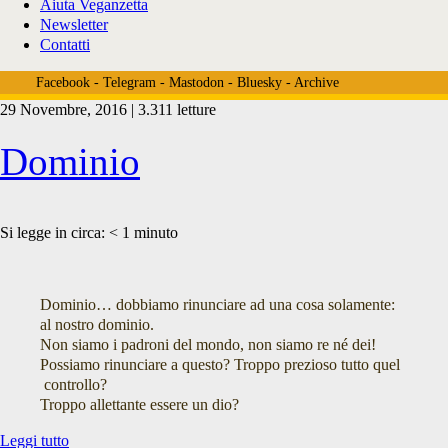
Aiuta Veganzetta
Newsletter
Contatti
Facebook
-
Telegram
-
Mastodon
-
Bluesky
-
Archive
29 Novembre, 2016 | 3.311 letture
Tag:
Dominio
<span>Jon
Si legge in circa:
< 1
minuto
Turteltaub</span>
Dominio… dobbiamo rinunciare ad una cosa solamente:
al nostro dominio.
Non siamo i padroni del mondo, non siamo re né dei!
Possiamo rinunciare a questo? Troppo prezioso tutto quel
controllo?
Troppo allettante essere un dio?
Dominio
Leggi tutto