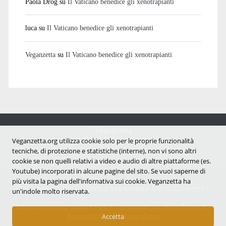
Paola Drog
su
Il Vaticano benedice gli xenotrapianti
luca
su
Il Vaticano benedice gli xenotrapianti
Veganzetta
su
Il Vaticano benedice gli xenotrapianti
Veganzetta
Notizie dal mondo vegan e antispecista
Veganzetta.org utilizza cookie solo per le proprie funzionalità
tecniche, di protezione e statistiche (interne), non vi sono altri
cookie se non quelli relativi a video e audio di altre piattaforme (es.
Youtube) incorporati in alcune pagine del sito. Se vuoi saperne di
più visita la pagina dell'infornativa sui cookie. Veganzetta ha
Copyright © 2007 - 2026 |
Veganzetta
ISSN 2284-094X
un'indole molto riservata.
Informativa sui cookie (UE)
|
Informativa sulla Privacy
|
Avvertenze e Licenza d'uso
Accetta