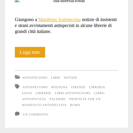
Giungono a
Manifesto Antispecista
notizie di insistenti
e strani avvistamenti antispecisti in alcune librerie di
grandi città italiane.
Strani
Leggi tutto
avvistamenti
antispecisti
ANTISPECISMO
LIBRI
NOTIZIE
ANTISPECISMO
BOLOGNA
FIRENZE
LIBRERIA
GIUFA
LIBRERIE
LIBRI ANTISPECISMO
LIBRO
ANTISPECISTA
PALERMO
PROPOSTE PER UN
MANIFESTO ANTISPECISTA
ROMA
UN COMMENTO