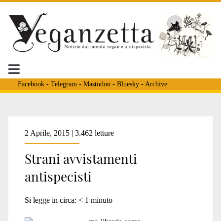
Facebook
-
Telegram
-
Mastodon
-
Bluesky
-
Archive
Tag:
2 Aprile, 2015 | 3.462 letture
Strani avvistamenti
<span>librerie</span>
antispecisti
Si legge in circa:
< 1
minuto