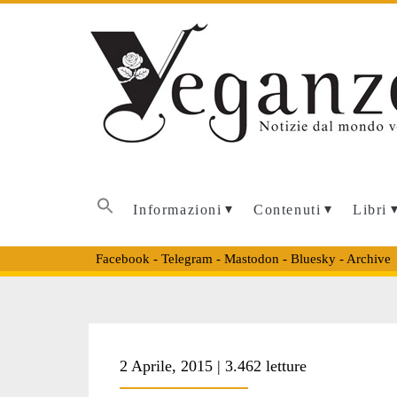
Informazioni
Contenuti
Libri
Facebook
-
Telegram
-
Mastodon
-
Bluesky
-
Archive
2 Aprile, 2015 | 3.462 letture