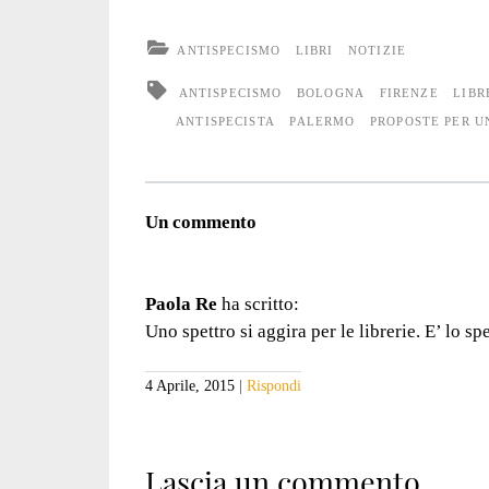
ANTISPECISMO
LIBRI
NOTIZIE
ANTISPECISMO
BOLOGNA
FIRENZE
LIBR
ANTISPECISTA
PALERMO
PROPOSTE PER U
Un commento
Paola Re
ha scritto:
Uno spettro si aggira per le librerie. E’ lo 
4 Aprile, 2015
Rispondi
Lascia un commento