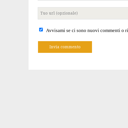
Tuo
sito
internet
Avvisami se ci sono nuovi commenti o r
A
l
t
e
r
n
a
t
i