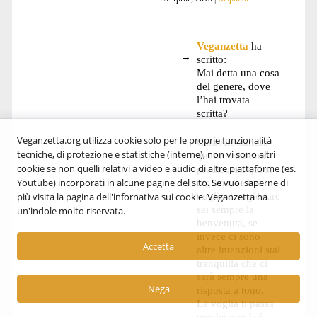
Veganzetta
ha
scritto:
Mai detta una cosa
del genere, dove
l’hai trovata
scritta?
Veganzetta.org utilizza cookie solo per le proprie funzionalità
Cara Alessandra
tecniche, di protezione e statistiche (interne), non vi sono altri
qui non si fanno
cookie se non quelli relativi a video e audio di altre piattaforme (es.
predicozzi, qui si
Youtube) incorporati in alcune pagine del sito. Se vuoi saperne di
ragiona, se hai
voglia di ragionare
più visita la pagina dell'infornativa sui cookie. Veganzetta ha
sei sempre la
un'indole molto riservata.
benvenuta, se
invece ci sono
Accetta
altre intenzioni stai
tranquilla che ci
sarà sempre una
Nega
risposta a tono.
La voglia ti passa
perché non hai