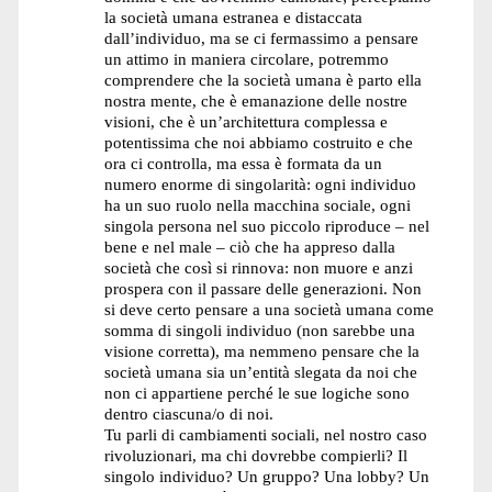
la società umana estranea e distaccata
dall’individuo, ma se ci fermassimo a pensare
un attimo in maniera circolare, potremmo
comprendere che la società umana è parto ella
nostra mente, che è emanazione delle nostre
visioni, che è un’architettura complessa e
potentissima che noi abbiamo costruito e che
ora ci controlla, ma essa è formata da un
numero enorme di singolarità: ogni individuo
ha un suo ruolo nella macchina sociale, ogni
singola persona nel suo piccolo riproduce – nel
bene e nel male – ciò che ha appreso dalla
società che così si rinnova: non muore e anzi
prospera con il passare delle generazioni. Non
si deve certo pensare a una società umana come
somma di singoli individuo (non sarebbe una
visione corretta), ma nemmeno pensare che la
società umana sia un’entità slegata da noi che
non ci appartiene perché le sue logiche sono
dentro ciascuna/o di noi.
Tu parli di cambiamenti sociali, nel nostro caso
rivoluzionari, ma chi dovrebbe compierli? Il
singolo individuo? Un gruppo? Una lobby? Un