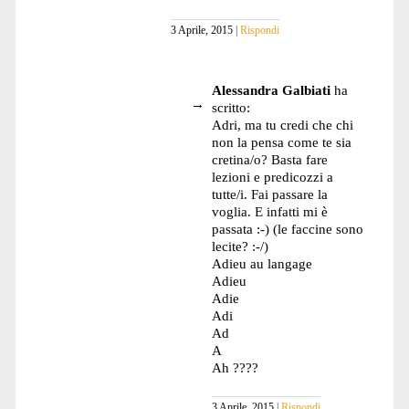
3 Aprile, 2015
Rispondi
Alessandra Galbiati
ha
scritto:
Adri, ma tu credi che chi
non la pensa come te sia
cretina/o? Basta fare
lezioni e predicozzi a
tutte/i. Fai passare la
voglia. E infatti mi è
passata :-) (le faccine sono
lecite? :-/)
Adieu au langage
Adieu
Adie
Adi
Ad
A
Ah ????
3 Aprile, 2015
Rispondi