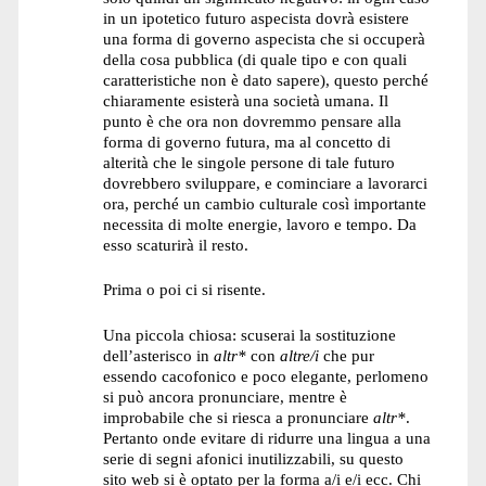
in un ipotetico futuro aspecista dovrà esistere
una forma di governo aspecista che si occuperà
della cosa pubblica (di quale tipo e con quali
caratteristiche non è dato sapere), questo perché
chiaramente esisterà una società umana. Il
punto è che ora non dovremmo pensare alla
forma di governo futura, ma al concetto di
alterità che le singole persone di tale futuro
dovrebbero sviluppare, e cominciare a lavorarci
ora, perché un cambio culturale così importante
necessita di molte energie, lavoro e tempo. Da
esso scaturirà il resto.
Prima o poi ci si risente.
Una piccola chiosa: scuserai la sostituzione
dell’asterisco in
altr*
con
altre/i
che pur
essendo cacofonico e poco elegante, perlomeno
si può ancora pronunciare, mentre è
improbabile che si riesca a pronunciare
altr*
.
Pertanto onde evitare di ridurre una lingua a una
serie di segni afonici inutilizzabili, su questo
sito web si è optato per la forma a/i e/i ecc. Chi