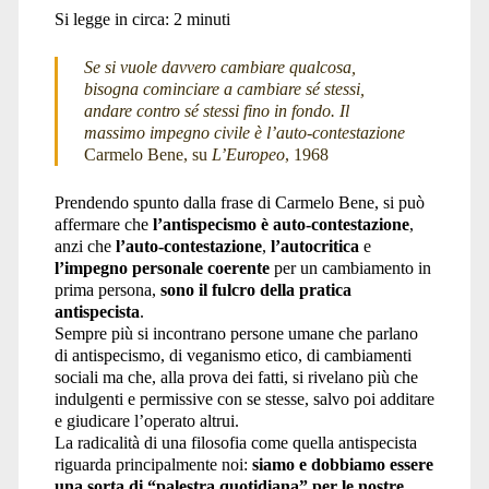
Si legge in circa:
2
minuti
Se si vuole davvero cambiare qualcosa,
bisogna cominciare a cambiare sé stessi,
andare contro sé stessi fino in fondo. Il
massimo impegno civile è l’auto-contestazione
Carmelo Bene, su
L’Europeo
, 1968
Prendendo spunto dalla frase di Carmelo Bene, si può
affermare che
l’antispecismo è auto-contestazione
,
anzi che
l’auto-contestazione
,
l’autocritica
e
l’impegno personale coerente
per un cambiamento in
prima persona,
sono il fulcro della pratica
antispecista
.
Sempre più si incontrano persone umane che parlano
di antispecismo, di veganismo etico, di cambiamenti
sociali ma che, alla prova dei fatti, si rivelano più che
indulgenti e permissive con se stesse, salvo poi additare
e giudicare l’operato altrui.
La radicalità di una filosofia come quella antispecista
riguarda principalmente noi:
siamo e dobbiamo essere
una sorta di “palestra quotidiana” per le nostre