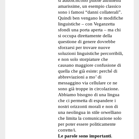
si addolciscono pillole altrimenti
amarissime, un esempio classico
sono i famosi “danni collaterali”.
Quindi ben vengano le modifiche
linguistiche – con Veganzetta
sfondi una porta aperta – ma chi
si occupa direttamente della
questione di genere dovrebbe
sforzarsi per trovare nuove
soluzioni linguistiche percorribili,
e non solo storpiature che
causano maggiore confusione di
quella che già esiste: perché di
abbreviazioni a mo’ di
messaggino via cellulare ce ne
sono già troppe in circolazione.
Abbiamo bisogno di una lingua
che ci permetta di espandere i
nostri orizzonti morali e non di
una neolingua in stile orwelliano
che limita la comunicazione solo
per poter essere politicamente
corrette/i.
Le parole sono importanti
.