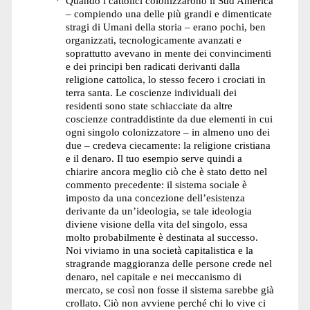
Quando i cattolici colonizzarono il Sud America
– compiendo una delle più grandi e dimenticate
stragi di Umani della storia – erano pochi, ben
organizzati, tecnologicamente avanzati e
soprattutto avevano in mente dei convincimenti
e dei principi ben radicati derivanti dalla
religione cattolica, lo stesso fecero i crociati in
terra santa. Le coscienze individuali dei
residenti sono state schiacciate da altre
coscienze contraddistinte da due elementi in cui
ogni singolo colonizzatore – in almeno uno dei
due – credeva ciecamente: la religione cristiana
e il denaro. Il tuo esempio serve quindi a
chiarire ancora meglio ciò che è stato detto nel
commento precedente: il sistema sociale è
imposto da una concezione dell’esistenza
derivante da un’ideologia, se tale ideologia
diviene visione della vita del singolo, essa
molto probabilmente è destinata al successo.
Noi viviamo in una società capitalistica e la
stragrande maggioranza delle persone crede nel
denaro, nel capitale e nei meccanismo di
mercato, se così non fosse il sistema sarebbe già
crollato. Ciò non avviene perché chi lo vive ci