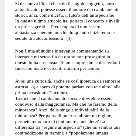
Si discuteva l’idea che solo il singolo soggetto, puro e
autocriticato, potesse essere il motore dei cambiamenti
storici, anzi, come dici tu, il fulcro dell’antispecismo.
In questo ultimo articolo hai portato il concetto a livelli
un po’ esagerati… Preoccupata di non essere
abbastanza coerente mi chiedo quando inizieremo le
sedute di autoconfessioni :-)))
Non è mia abitudine intervenire commentando su
internet e mi scuso fin da ora se non proseguirò in
questo botta e risposta. Temo sempre che le discussioni
finiscano male e cerco di ritirarmi per tempo.
Avrei una curiosità, anche se così ipotetica da sembrare
astrusa :-)) e spero di poterne parlare con te e altre/i alla
prima occasione d’incontro.
Tu dici che il cambiamento sociale dovrebbe essere
condiviso dalla maggioranza. Ma che ne faremo della
minoranza? Anzi, delle singole individualità della
minoranza? Per paura di poter sembrare un regime,
permetteremo loro di continuare a uccidere? La
differenza tra “regime antispecista” (che mi sembra una
contraddizione in termini) e “popolazione umana