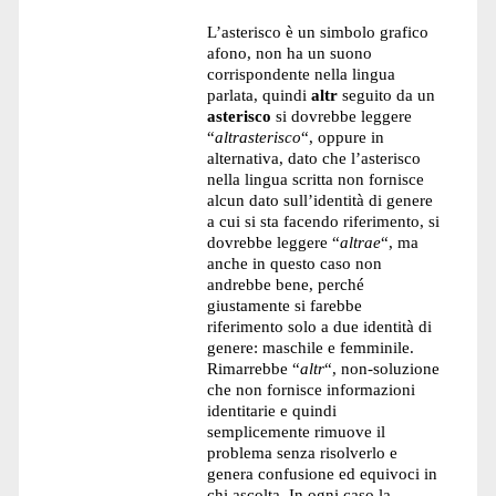
L’asterisco è un simbolo grafico
afono, non ha un suono
corrispondente nella lingua
parlata, quindi
altr
seguito da un
asterisco
si dovrebbe leggere
“
altrasterisco
“, oppure in
alternativa, dato che l’asterisco
nella lingua scritta non fornisce
alcun dato sull’identità di genere
a cui si sta facendo riferimento, si
dovrebbe leggere “
altrae
“, ma
anche in questo caso non
andrebbe bene, perché
giustamente si farebbe
riferimento solo a due identità di
genere: maschile e femminile.
Rimarrebbe “
altr
“, non-soluzione
che non fornisce informazioni
identitarie e quindi
semplicemente rimuove il
problema senza risolverlo e
genera confusione ed equivoci in
chi ascolta. In ogni caso la