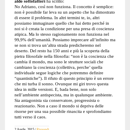
aldo sottofattori
ha scritto:
No Adriano, così non funziona. Il concetto è semplice:
non è possibile far leva su un aspetto che ha dimostrato
di essere il problema. In altri termini te, io, altri
possiamo immaginare quello che hai detto perché in
noi si è creata la condizione per una presa di coscienza
atipica. Ma lo stesso ragionamento non funziona nel
99,9% dell’umanità. Possiamo imprecare all’infinito ma
se non si trova un’altra strada predicheremo nel
deserto. Del resto ha 150 anni e più la scoperta della
pietra filosofale nella filosofia: “non è la coscienza che
cambia il mondo, ma sono le strutture sociali che
cambiano la coscienza (collettiva, perche’ quella
individuale segue logiche che potremmo definire
“quantistiche”). Il rifuto di questo principio è un errore
che mi turba il sonno. Ovunque mi giri trovo questa
idea in mille versioni. E, bada bene, non solo
nell’ambiente antispecista, ma in qualunque ambiente.
Sia antagonista sia conservatore, progressista o
reazionario. Non a caso il mondo si depriva delle
risorse per una sua possibile rinascita e sprofondiamo
tutti verso il caos.
2 Aprile, 2015
Rispondi