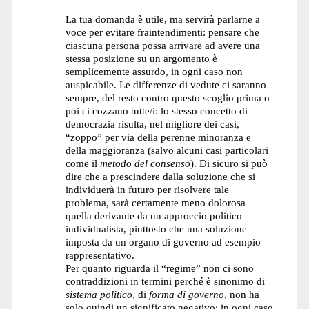
La tua domanda è utile, ma servirà parlarne a
voce per evitare fraintendimenti: pensare che
ciascuna persona possa arrivare ad avere una
stessa posizione su un argomento è
semplicemente assurdo, in ogni caso non
auspicabile. Le differenze di vedute ci saranno
sempre, del resto contro questo scoglio prima o
poi ci cozzano tutte/i: lo stesso concetto di
democrazia risulta, nel migliore dei casi,
“zoppo” per via della perenne minoranza e
della maggioranza (salvo alcuni casi particolari
come il
metodo del consenso
). Di sicuro si può
dire che a prescindere dalla soluzione che si
individuerà in futuro per risolvere tale
problema, sarà certamente meno dolorosa
quella derivante da un approccio politico
individualista, piuttosto che una soluzione
imposta da un organo di governo ad esempio
rappresentativo.
Per quanto riguarda il “regime” non ci sono
contraddizioni in termini perché è sinonimo di
sistema politico
, di
forma di governo
, non ha
solo quindi un significato negativo: in ogni caso