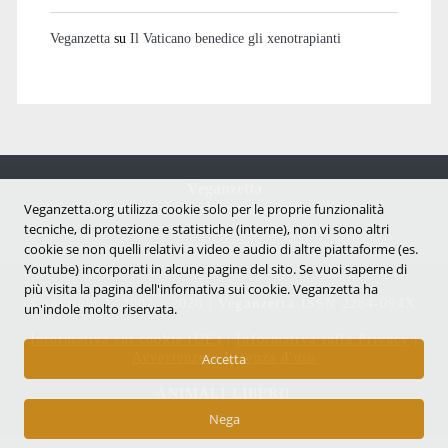
Veganzetta
su
Il Vaticano benedice gli xenotrapianti
Veganzetta
Notizie dal mondo vegan e antispecista
Veganzetta.org utilizza cookie solo per le proprie funzionalità
tecniche, di protezione e statistiche (interne), non vi sono altri
cookie se non quelli relativi a video e audio di altre piattaforme (es.
Youtube) incorporati in alcune pagine del sito. Se vuoi saperne di
più visita la pagina dell'infornativa sui cookie. Veganzetta ha
Copyright © 2007 - 2026 |
Veganzetta
ISSN 2284-094X
un'indole molto riservata.
Informativa sui cookie (UE)
|
Informativa sulla Privacy
|
Avvertenze e Licenza d'uso
Accetta
ANIMALI LIBERI!
Nega