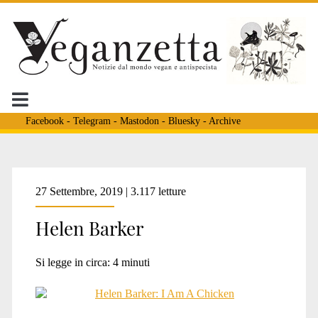
Facebook
-
Telegram
-
Mastodon
-
Bluesky
-
Archive
Tag:
27 Settembre, 2019 | 3.117 letture
Helen Barker
<span>i
Si legge in circa:
4
minuti
diritti