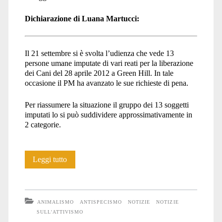
martucci</span>
Dichiarazione di Luana Martucci:
Il 21 settembre si è svolta l’udienza che vede 13
persone umane imputate di vari reati per la liberazione
dei Cani del 28 aprile 2012 a Green Hill. In tale
occasione il PM ha avanzato le sue richieste di pena.
Per riassumere la situazione il gruppo dei 13 soggetti
imputati lo si può suddividere approssimativamente in
2 categorie.
Processo
Leggi tutto
Green
Hill:
ANIMALISMO
ANTISPECISMO
NOTIZIE
NOTIZIE
le
SULL'ATTIVISMO