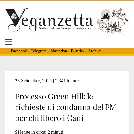
Facebook
-
Telegram
-
Mastodon
-
Bluesky
-
Archive
Tag:
23 Settembre, 2015 | 5.341 letture
Processo Green Hill: le
<span>dichiarazioni
richieste di condanna del PM
per chi liberò i Cani
luana
Si legge in circa:
2
minuti