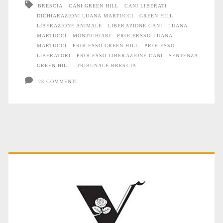
BRESCIA
CANI GREEN HILL
CANI LIBERATI
richieste
DICHIARAZIONI LUANA MARTUCCI
GREEN HILL
di
LIBERAZIONE ANIMALE
LIBERAZIONE CANI
LUANA
MARTUCCI
MONTICHIARI
PROCERSSO LUANA
condanna
MARTUCCI
PROCESSO GREEN HILL
PROCESSO
LIBERATORI
PROCESSO LIBERAZIONE CANI
SENTENZA
del
GREEN HILL
TRIBUNALE BRESCIA
PM
23 COMMENTI
per
chi
liberò
Primary
i
Cani
Sidebar