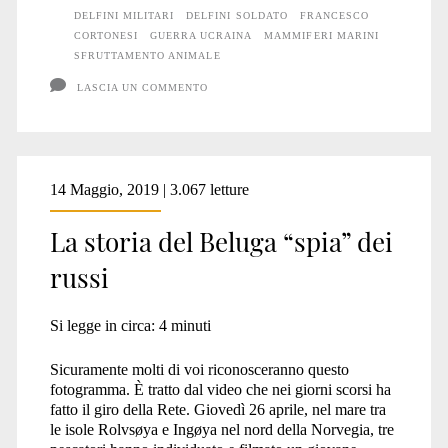
la
DELFINI MILITARI
DELFINI SOLDATO
FRANCESCO
guerra
CORTONESI
GUERRA UCRAINA
MAMMIFERI MARINI
SFRUTTAMENTO ANIMALE
#16
LASCIA UN COMMENTO
14 Maggio, 2019 | 3.067 letture
La storia del Beluga “spia” dei
russi
Si legge in circa:
4
minuti
Sicuramente molti di voi riconosceranno questo
fotogramma. È tratto dal video che nei giorni scorsi ha
fatto il giro della Rete. Giovedì 26 aprile, nel mare tra
le isole Rolvsøya e Ingøya nel nord della Norvegia, tre