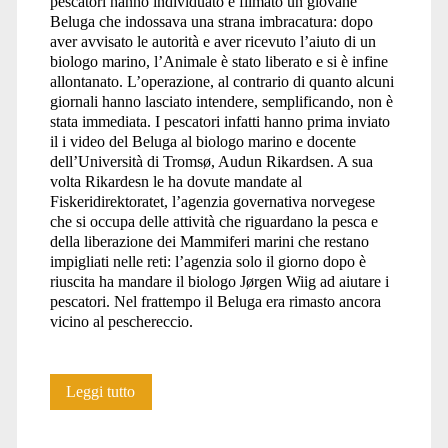
pescatori hanno individuato e filmato un giovane
Beluga che indossava una strana imbracatura: dopo
aver avvisato le autorità e aver ricevuto l’aiuto di un
biologo marino, l’Animale è stato liberato e si è infine
allontanato. L’operazione, al contrario di quanto alcuni
giornali hanno lasciato intendere, semplificando, non è
stata immediata. I pescatori infatti hanno prima inviato
il i video del Beluga al biologo marino e docente
dell’Università di Tromsø, Audun Rikardsen. A sua
volta Rikardesn le ha dovute mandate al
Fiskeridirektoratet, l’agenzia governativa norvegese
che si occupa delle attività che riguardano la pesca e
della liberazione dei Mammiferi marini che restano
impigliati nelle reti: l’agenzia solo il giorno dopo è
riuscita ha mandare il biologo Jørgen Wiig ad aiutare i
pescatori. Nel frattempo il Beluga era rimasto ancora
vicino al peschereccio.
La
Leggi tutto
storia