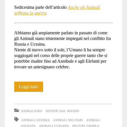
Sedicesima parte dell’articolo
Anche gli Animali
soffrono la guerra
Abbiamo già ampiamente parlato in passato di come
gli Animali siano tristemente impiegati nel conflitto fra
Russia e Ucraina.
Niente di nuovo sotto il sole, l’Umano li ha sempre
soggiogati nel corso delle proprie guerre tanto che si
potrebbe risalire fino ad Annibale e agli Elefanti per
trovare un antesignano celebre.
Anche
Leggi tutto
gli
Animali
ANIMALISMO
NOTIZIE DAL MONDO
soffrono
ANIMALI GUERRA
ANIMALI MILITARI
ANIMALI
SOLDATO
ANIMALI UCRAINA
DELFINI CRIMEA