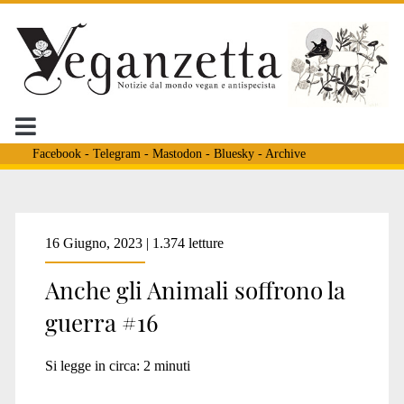
Facebook
-
Telegram
-
Mastodon
-
Bluesky
-
Archive
Tag:
16 Giugno, 2023 | 1.374 letture
Anche gli Animali soffrono la
<span>delfini
guerra #16
militari</span>
Si legge in circa:
2
minuti