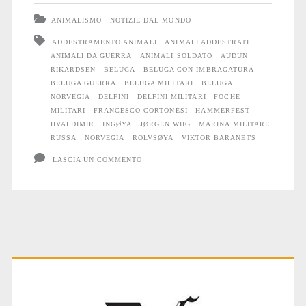
del
ANIMALISMO
NOTIZIE DAL MONDO
Beluga
ADDESTRAMENTO ANIMALI
ANIMALI ADDESTRATI
ANIMALI DA GUERRA
ANIMALI SOLDATO
AUDUN
“spia”
RIKARDSEN
BELUGA
BELUGA CON IMBRAGATURA
dei
BELUGA GUERRA
BELUGA MILITARI
BELUGA
NORVEGIA
DELFINI
DELFINI MILITARI
FOCHE
russi
MILITARI
FRANCESCO CORTONESI
HAMMERFEST
HVALDIMIR
INGØYA
JØRGEN WIIG
MARINA MILITARE
RUSSA
NORVEGIA
ROLVSØYA
VIKTOR BARANETS
LASCIA UN COMMENTO
Primary