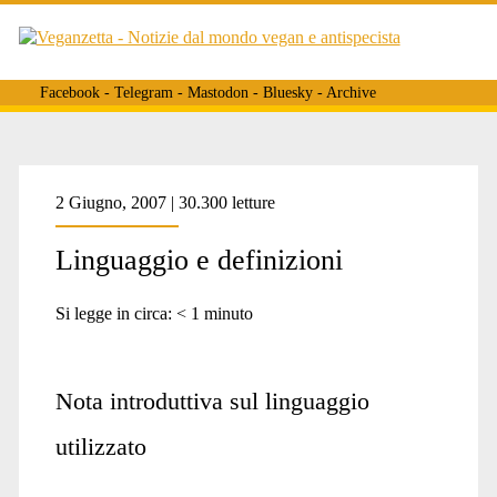
Facebook
-
Telegram
-
Mastodon
-
Bluesky
-
Archive
Tag:
2 Giugno, 2007 | 30.300 letture
Linguaggio e definizioni
<span>definizioni
Si legge in circa:
< 1
minuto
antispeciste</span>
Nota introduttiva sul linguaggio
utilizzato