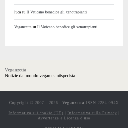
luca
su
Il Vaticano benedice gli xenotrapianti
Veganzetta
su
Il Vaticano benedice gli xenotrapianti
Veganzetta
Notizie dal mondo vegan e antispecista
Copyright © 2007 - 2026 |
Veganzetta
ISSN 2284-094X
Informativa sui cookie (UE)
|
Informativa sulla Privacy
|
Avvertenze e Licenza d'uso