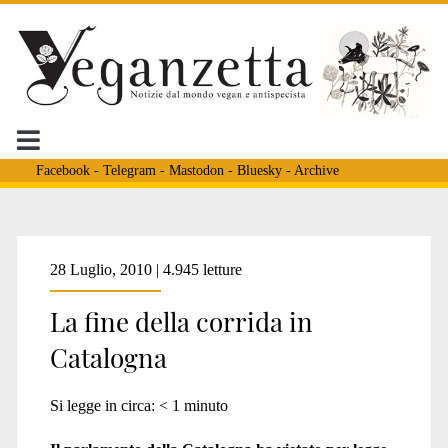
Facebook
-
Telegram
-
Mastodon
-
Bluesky
-
Archive
Tag:
28 Luglio, 2010 | 4.945 letture
La fine della corrida in
<span>corrida
Catalogna
barcellona</span>
Si legge in circa:
< 1
minuto