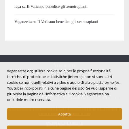
luca
su
Il Vaticano benedice gli xenotrapianti
Veganzetta
su
Il Vaticano benedice gli xenotrapianti
Veganzetta
Notizie dal mondo vegan e antispecista
Veganzetta.org utilizza cookie solo per le proprie funzionalità
tecniche, di protezione e statistiche (interne), non vi sono altri
cookie se non quelli relativi a video e audio di altre piattaforme (es.
Youtube) incorporati in alcune pagine del sito. Se vuoi saperne di
più visita la pagina dell'infornativa sui cookie. Veganzetta ha
Copyright © 2007 - 2026 |
Veganzetta
ISSN 2284-094X
un'indole molto riservata.
Informativa sui cookie (UE)
|
Informativa sulla Privacy
|
Avvertenze e Licenza d'uso
Accetta
ANIMALI LIBERI!