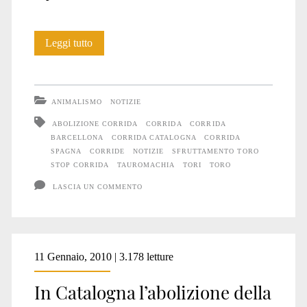
La
Leggi tutto
fine
della
ANIMALISMO
NOTIZIE
corrida
ABOLIZIONE CORRIDA
CORRIDA
CORRIDA
BARCELLONA
CORRIDA CATALOGNA
CORRIDA
in
SPAGNA
CORRIDE
NOTIZIE
SFRUTTAMENTO TORO
Catalogna
STOP CORRIDA
TAUROMACHIA
TORI
TORO
LASCIA UN COMMENTO
11 Gennaio, 2010 | 3.178 letture
In Catalogna l’abolizione della