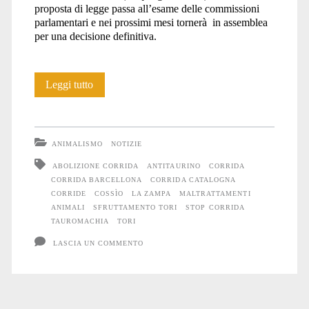
proposta di legge passa all’esame delle commissioni
parlamentari e nei prossimi mesi tornerà in assemblea
per una decisione definitiva.
In
Leggi tutto
Catalogna
l’abolizione
ANIMALISMO
NOTIZIE
della
ABOLIZIONE CORRIDA
ANTITAURINO
CORRIDA
CORRIDA BARCELLONA
CORRIDA CATALOGNA
corrida
CORRIDE
COSSÌO
LA ZAMPA
MALTRATTAMENTI
è
ANIMALI
SFRUTTAMENTO TORI
STOP CORRIDA
TAUROMACHIA
TORI
vicina
LASCIA UN COMMENTO