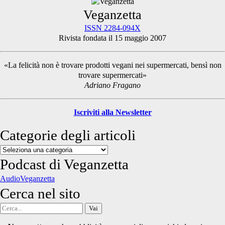
Primary
Veganzetta
ISSN 2284-094X
Rivista fondata il 15 maggio 2007
Sidebar
«La felicità non è trovare prodotti vegani nei supermercati, bensì non
trovare supermercati»
Adriano Fragano
Iscriviti alla Newsletter
Categorie degli articoli
Categorie
degli
Podcast di Veganzetta
articoli
AudioVeganzetta
Cerca nel sito
Cerca
per: