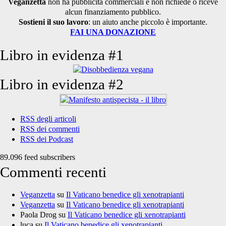
Veganzetta
non ha pubblicità commerciali e non richiede o riceve
alcun finanziamento pubblico.
Sostieni il suo lavoro
: un aiuto anche piccolo è importante.
FAI UNA DONAZIONE
Libro in evidenza #1
Libro in evidenza #2
RSS degli articoli
RSS dei commenti
RSS dei Podcast
89.096 feed subscribers
Commenti recenti
Veganzetta
su
Il Vaticano benedice gli xenotrapianti
Veganzetta
su
Il Vaticano benedice gli xenotrapianti
Paola Drog
su
Il Vaticano benedice gli xenotrapianti
luca
su
Il Vaticano benedice gli xenotrapianti