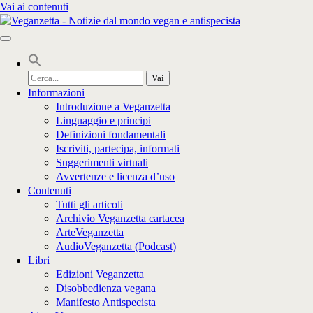
Vai ai contenuti
Cerca
per:
Informazioni
Introduzione a Veganzetta
Linguaggio e principi
Definizioni fondamentali
Iscriviti, partecipa, informati
Suggerimenti virtuali
Avvertenze e licenza d’uso
Contenuti
Tutti gli articoli
Archivio Veganzetta cartacea
ArteVeganzetta
AudioVeganzetta (Podcast)
Libri
Edizioni Veganzetta
Disobbedienza vegana
Manifesto Antispecista