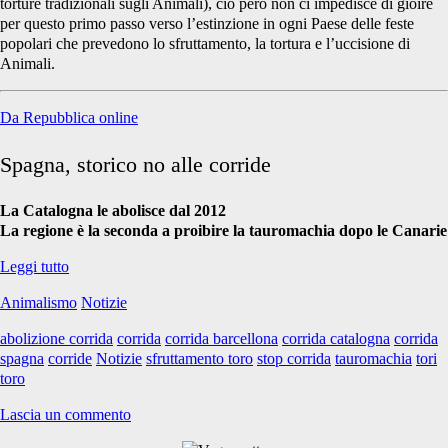
torture tradizionali sugli Animali), ciò però non ci impedisce di gioire
per questo primo passo verso l’estinzione in ogni Paese delle feste
popolari che prevedono lo sfruttamento, la tortura e l’uccisione di
Animali.
Da Repubblica online
Spagna, storico no alle corride
La Catalogna le abolisce dal 2012
La regione è la seconda a proibire la tauromachia dopo le Canarie
La
Leggi tutto
fine
Animalismo
Notizie
della
corrida
abolizione corrida
corrida
corrida barcellona
corrida catalogna
corrida
in
spagna
corride
Notizie
sfruttamento toro
stop corrida
tauromachia
tori
Catalogna
toro
Lascia un commento