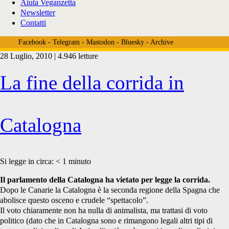
Aiuta Veganzetta
Newsletter
Contatti
Facebook
-
Telegram
-
Mastodon
-
Bluesky
-
Archive
28 Luglio, 2010 | 4.946 letture
Tag:
La fine della corrida in
<span>sfruttamento
Catalogna
toro</span>
Si legge in circa:
< 1
minuto
Il parlamento della Catalogna ha vietato per legge la corrida.
Dopo le Canarie la Catalogna è la seconda regione della Spagna che
abolisce questo osceno e crudele “spettacolo”.
Il voto chiaramente non ha nulla di animalista, ma trattasi di voto
politico (dato che in Catalogna sono e rimangono legali altri tipi di