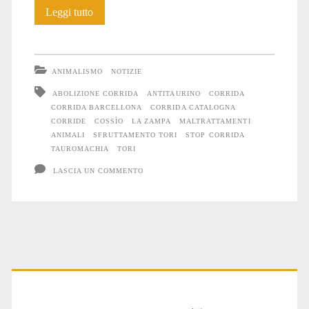
In
Leggi tutto
Catalogna
l’abolizione
ANIMALISMO
NOTIZIE
della
ABOLIZIONE CORRIDA
ANTITAURINO
CORRIDA
CORRIDA BARCELLONA
CORRIDA CATALOGNA
corrida
CORRIDE
COSSÌO
LA ZAMPA
MALTRATTAMENTI
è
ANIMALI
SFRUTTAMENTO TORI
STOP CORRIDA
TAUROMACHIA
TORI
vicina
LASCIA UN COMMENTO
Primary