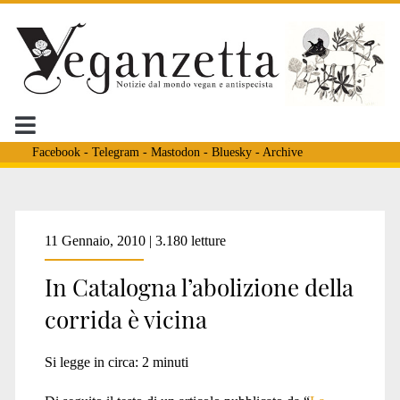
Facebook
-
Telegram
-
Mastodon
-
Bluesky
-
Archive
Tag:
11 Gennaio, 2010 | 3.180 letture
In Catalogna l’abolizione della
<span>Cossìo</span>
corrida è vicina
Si legge in circa:
2
minuti