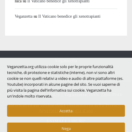
luca
su
Il Vaticano benedice gli xenotrapianti
Veganzetta
su
Il Vaticano benedice gli xenotrapianti
Veganzetta
Notizie dal mondo vegan e antispecista
Veganzetta.org utilizza cookie solo per le proprie funzionalità
tecniche, di protezione e statistiche (interne), non vi sono altri
cookie se non quelli relativi a video e audio di altre piattaforme (es.
Youtube) incorporati in alcune pagine del sito. Se vuoi saperne di
più visita la pagina dell'infornativa sui cookie. Veganzetta ha
Copyright © 2007 - 2026 |
Veganzetta
ISSN 2284-094X
un'indole molto riservata.
Informativa sui cookie (UE)
|
Informativa sulla Privacy
|
Avvertenze e Licenza d'uso
Accetta
ANIMALI LIBERI!
Nega