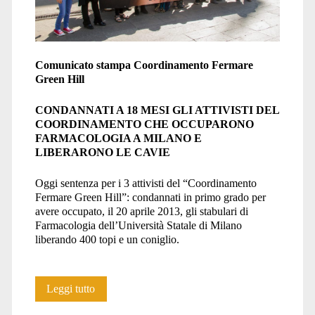
Comunicato stampa Coordinamento Fermare
Green Hill
CONDANNATI A 18 MESI GLI ATTIVISTI DEL
COORDINAMENTO CHE OCC
UPARONO
FARMACOLOGIA A MILANO E
LIBERARONO LE CAVIE
Oggi sentenza per i 3 attivisti del “Coordinamento
Fermare Green Hill”: condannati in primo grado per
avere occupato, il 20 aprile 2013, gli stabulari di
Farmacologia dell’Università Statale di Milano
liberando 400 topi e un coniglio.
Processo
Leggi tutto
contro