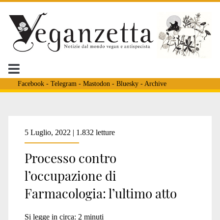
Facebook
-
Telegram
-
Mastodon
-
Bluesky
-
Archive
Tag:
5 Luglio, 2022 | 1.832 letture
Processo contro
<span>Consiglio
l’occupazione di
Farmacologia: l’ultimo atto
Nazionale
Si legge in circa:
2
minuti