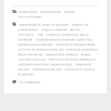
l’occupazione
ANIMALISMO
ANTISPECISMO
NOTIZIE
di
SULL'ATTIVISMO
ABBATTIAMO IL MURO DI SILENZIO
ANIMALI DA
Farmacologia:
LABORATORIO
ANIMALI LIBERATI
BRUNO
la
STIVICEVIC
CNR
CONSIGLIO NAZIONALE DELLE
RICERCHE
COORDINAMENTO FERMARE GREEN HILL
sentenza
FARMACOLOGIA MILANO
ISTITUTO DI NEUROSCIENZE
ISTITUTO DI NEUROSCIENZE DEL CONSIGLIO NAZIONALE
DELLE RICERCHE
LIBERAZIONE ANIMALE
MARIA
CRISTINA GIUSSANI
PROCESSO ATTIVISTI ANIMALISTI
SENTENZA PROCESSO FARMACOLOGIA
TRIBUNALE
MILANO
UNIVERSITÀ MILANO
UNIVERSITÀ STATALE
DI MILANO
UN COMMENTO