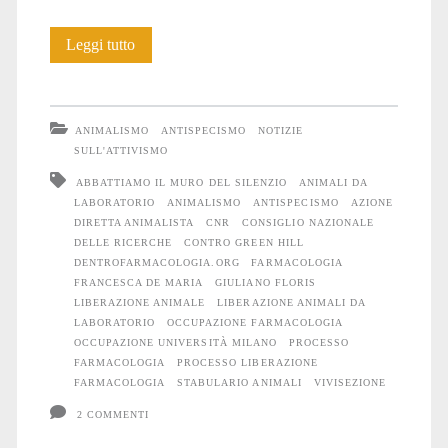
Processo
Leggi tutto
contro
l’occupazione
ANIMALISMO
ANTISPECISMO
NOTIZIE
di
SULL'ATTIVISMO
ABBATTIAMO IL MURO DEL SILENZIO
ANIMALI DA
Farmacologia:
LABORATORIO
ANIMALISMO
ANTISPECISMO
AZIONE
l’ultimo
DIRETTA ANIMALISTA
CNR
CONSIGLIO NAZIONALE
DELLE RICERCHE
CONTRO GREEN HILL
atto
DENTROFARMACOLOGIA.ORG
FARMACOLOGIA
FRANCESCA DE MARIA
GIULIANO FLORIS
LIBERAZIONE ANIMALE
LIBERAZIONE ANIMALI DA
LABORATORIO
OCCUPAZIONE FARMACOLOGIA
OCCUPAZIONE UNIVERSITÀ MILANO
PROCESSO
FARMACOLOGIA
PROCESSO LIBERAZIONE
FARMACOLOGIA
STABULARIO ANIMALI
VIVISEZIONE
2 COMMENTI