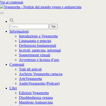
Vai ai contenuti
Cerca
per:
Informazioni
Introduzione a Veganzetta
Linguaggio e principi
Definizioni fondamentali
Iscriviti, partecipa, informati
Suggerimenti virtuali
Avvertenze e licenza d’uso
Contenuti
Tutti gli articoli
Archivio Veganzetta cartacea
ArteVeganzetta
AudioVeganzetta (Podcast)
Libri
Edizioni Veganzetta
Disobbedienza vegana
Manifesto Antispecista