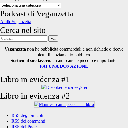
Categorie
degli
Podcast di Veganzetta
articoli
AudioVeganzetta
Cerca nel sito
Cerca
per:
Veganzetta
non ha pubblicità commerciali e non richiede o riceve
alcun finanziamento pubblico.
Sostieni il suo lavoro
: un aiuto anche piccolo è importante.
FAI UNA DONAZIONE
Libro in evidenza #1
Libro in evidenza #2
RSS degli articoli
RSS dei commenti
RSS dei Podcast