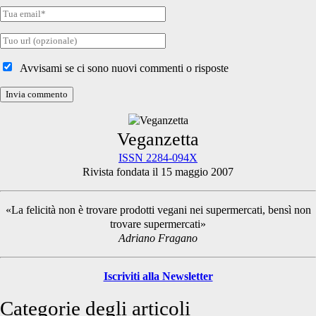
Tua
email
Tuo
sito
internet
Avvisami se ci sono nuovi commenti o risposte
Primary
Veganzetta
ISSN 2284-094X
Rivista fondata il 15 maggio 2007
Sidebar
«La felicità non è trovare prodotti vegani nei supermercati, bensì non
trovare supermercati»
Adriano Fragano
Iscriviti alla Newsletter
Categorie degli articoli