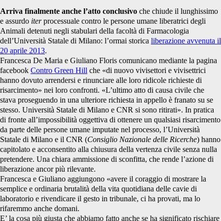
Arriva finalmente anche l’atto conclusivo
che chiude il lunghissimo
e assurdo
iter
processuale contro le persone umane liberatrici degli
Animali detenuti negli stabulari della facoltà di Farmacologia
dell’Università Statale di Milano: l’ormai storica
liberazione avvenuta il
20 aprile 2013
.
Francesca De Maria e Giuliano Floris comunicano mediante la pagina
facebook
Contro Green Hill
che «d
i nuovo vivisettori e vivisettrici
hanno dovuto arrendersi e rinunciare alle loro ridicole richieste di
risarcimento»
nei loro confronti. «L’ultimo atto di causa civile che
stava proseguendo in una ulteriore richiesta in appello è franato su se
stesso. Università Statale di Milano e CNR si sono ritirati». In pratica
di fronte all’impossibilità oggettiva di ottenere un qualsiasi risarcimento
da parte delle persone umane imputate nel processo, l’Università
Statale di Milano e il CNR (
Consiglio Nazionale delle Ricerche
) hanno
capitolato e acconsentito alla chiusura della vertenza civile senza nulla
pretendere. Una chiara ammissione di sconfitta, che rende l’azione di
liberazione ancor più rilevante.
Francesca e Giuliano aggiungono «avere il coraggio di mostrare la
semplice e ordinaria brutalità della vita quotidiana delle cavie di
laboratorio e rivendicare il gesto in tribunale, ci ha provati, ma lo
rifaremmo anche domani.
E’ la cosa più giusta che abbiamo fatto anche se ha significato rischiare