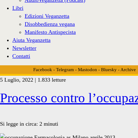
Libri
Edizioni Veganzetta
Disobbedienza vegana
Manifesto Antispecista
Aiuta Veganzetta
Newsletter
Contatti
Facebook
-
Telegram
-
Mastodon
-
Bluesky
-
Archive
5 Luglio, 2022 | 1.833 letture
Tag:
Processo contro l’occupaz
<span>azione
Si legge in circa:
2
minuti