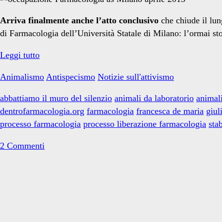
diretta
Arriva finalmente anche l’atto conclusivo
che chiude il lu
di Farmacologia dell’Università Statale di Milano: l’ormai st
animalista</span>
Processo
Leggi tutto
contro
Animalismo
Antispecismo
Notizie sull'attivismo
l’occupazione
di
abbattiamo il muro del silenzio
animali da laboratorio
animal
Farmacologia:
dentrofarmacologia.org
farmacologia
francesca de maria
giul
l’ultimo
processo farmacologia
processo liberazione farmacologia
sta
atto
2 Commenti
Primary