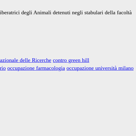
eratrici degli Animali detenuti negli stabulari della facoltà
azionale delle Ricerche
contro green hill
rio
occupazione farmacologia
occupazione università milano