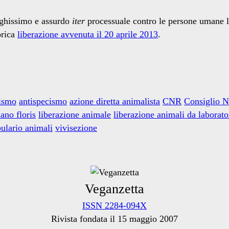
nghissimo e assurdo
iter
processuale contro le persone umane lib
orica
liberazione avvenuta il 20 aprile 2013
.
ismo
antispecismo
azione diretta animalista
CNR
Consiglio N
iano floris
liberazione animale
liberazione animali da laborato
bulario animali
vivisezione
Veganzetta
ISSN 2284-094X
Rivista fondata il 15 maggio 2007