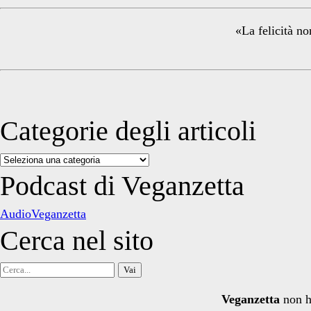
Sidebar
«La felicità no
Categorie degli articoli
Categorie
degli
Podcast di Veganzetta
articoli
AudioVeganzetta
Cerca nel sito
Cerca
per:
Veganzetta
non h