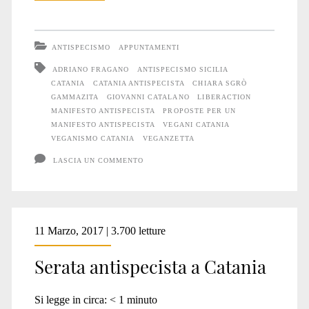
per
una
ANTISPECISMO
APPUNTAMENTI
bella
ADRIANO FRAGANO
ANTISPECISMO SICILIA
CATANIA
CATANIA ANTISPECISTA
CHIARA SGRÒ
serata
GAMMAZITA
GIOVANNI CATALANO
LIBERACTION
a
MANIFESTO ANTISPECISTA
PROPOSTE PER UN
MANIFESTO ANTISPECISTA
VEGANI CATANIA
Catania
VEGANISMO CATANIA
VEGANZETTA
LASCIA UN COMMENTO
11 Marzo, 2017 | 3.700 letture
Serata antispecista a Catania
Si legge in circa:
< 1
minuto