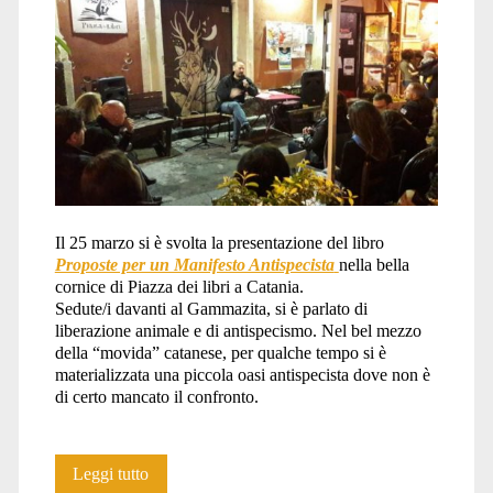
Il 25 marzo si è svolta la presentazione del libro
Proposte per un Manifesto Antispecista
nella bella
cornice di Piazza dei libri a Catania.
Sedute/i davanti al Gammazita, si è parlato di
liberazione animale e di antispecismo. Nel bel mezzo
della “movida” catanese, per qualche tempo si è
materializzata una piccola oasi antispecista dove non è
di certo mancato il confronto.
Ringraziamenti
Leggi tutto