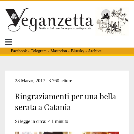
Facebook
-
Telegram
-
Mastodon
-
Bluesky
-
Archive
Tag:
28 Marzo, 2017 | 3.760 letture
Ringraziamenti per una bella
<span>chiara
serata a Catania
sgrò</span>
Si legge in circa:
< 1
minuto