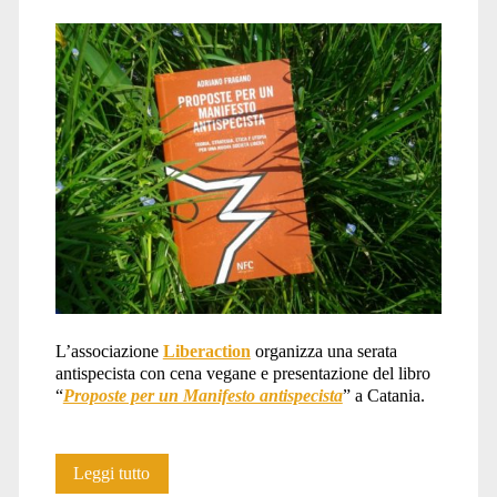
L’associazione
Liberaction
organizza una serata
antispecista con cena vegane e presentazione del libro
“
Proposte per un Manifesto antispecista
” a Catania.
Serata
Leggi tutto