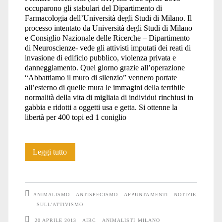
occuparono gli stabulari del Dipartimento di
Farmacologia dell’Università degli Studi di Milano. Il
processo intentato da Università degli Studi di Milano
e Consiglio Nazionale delle Ricerche – Dipartimento
di Neuroscienze- vede gli attivisti imputati dei reati di
invasione di edificio pubblico, violenza privata e
danneggiamento. Quel giorno grazie all’operazione
“Abbattiamo il muro di silenzio” vennero portate
all’esterno di quelle mura le immagini della terribile
normalità della vita di migliaia di individui rinchiusi in
gabbia e ridotti a oggetti usa e getta. Si ottenne la
libertà per 400 topi ed 1 coniglio
Processo
Leggi tutto
contro
l’occupazione
ANIMALISMO
ANTISPECISMO
APPUNTAMENTI
NOTIZIE
di
SULL'ATTIVISMO
20 APRILE 2013
AIRC
ANIMALISTI MILANO