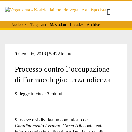
Facebook
-
Telegram
-
Mastodon
-
Bluesky
-
Archive
Tag:
9 Gennaio, 2018 | 5.422 letture
Processo contro l’occupazione
<span>apri
di Farmacologia: terza udienza
ogni
Si legge in circa:
3
minuti
gabbia</span>
Si riceve e si divulga un comunicato del
Coordinamento Fermare Green Hill
contenente
informazioni e iniziative riguardanti la terza udienza