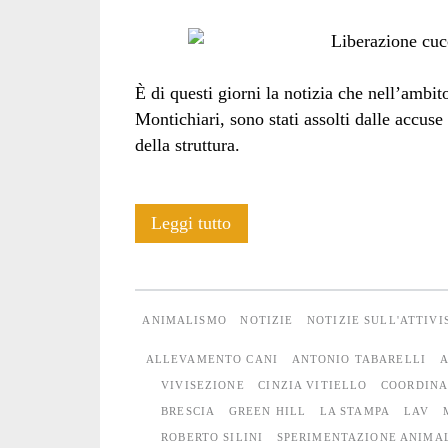
È di questi giorni la notizia che nell’ambit
Montichiari, sono stati assolti dalle accus
della struttura.
Processo
Leggi tutto
contro
Green
ANIMALISMO
NOTIZIE
NOTIZIE SULL'ATTIV
Hill:
ALLEVAMENTO CANI
ANTONIO TABARELLI
A
assolti
VIVISEZIONE
CINZIA VITIELLO
COORDINA
BRESCIA
GREEN HILL
LA STAMPA
LAV
in
ROBERTO SILINI
SPERIMENTAZIONE ANIMA