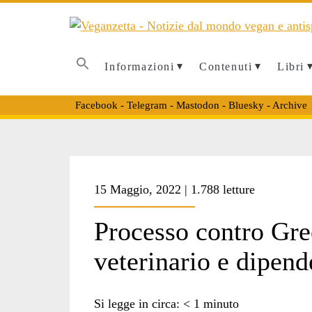
Informazioni
Contenuti
Libri
Facebook
-
Telegram
-
Mastodon
-
Bluesky
-
Archive
Tag:
15 Maggio, 2022 | 1.788 letture
<span>Antonio
Processo contro Gree
veterinario e dipend
Tortelli</span>
Si legge in circa:
< 1
minuto