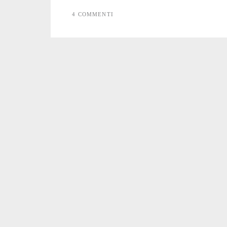
appello
4 COMMENTI
veterinario
e
dipendenti