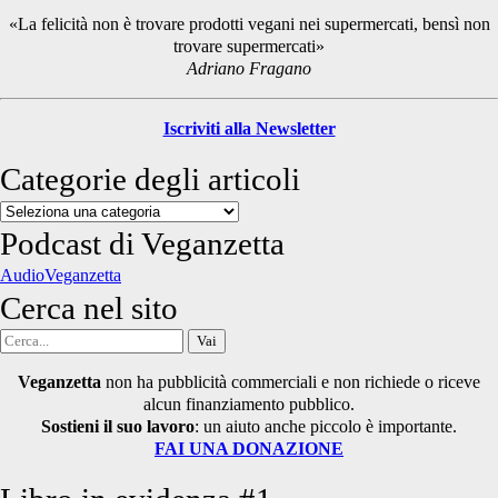
Sidebar
«La felicità non è trovare prodotti vegani nei supermercati, bensì non
trovare supermercati»
Adriano Fragano
Iscriviti alla Newsletter
Categorie degli articoli
Categorie
degli
Podcast di Veganzetta
articoli
AudioVeganzetta
Cerca nel sito
Cerca
per:
Veganzetta
non ha pubblicità commerciali e non richiede o riceve
alcun finanziamento pubblico.
Sostieni il suo lavoro
: un aiuto anche piccolo è importante.
FAI UNA DONAZIONE