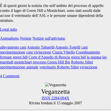
È di questi giorni la notizia che nell’ambito del processo di appello
contro il lager di Green Hill a Montichiari, sono stati assolti dalle
accuse il veterinario dell’ASL e le persone umane dipendenti della
struttura.
Processo
Leggi tutto
contro
Animalismo
Notizie
Notizie sull'attivismo
Green
Hill:
allevamento cani
Antonio Tabarelli
Antonio Tortelli
cani
assolti
sperimentazione
cani vivisezione
Cinzia Vitiello
Coordinamento
in
fermare green hill
Corte d'Appello di Brescia
green hill
la stampa
lav
appello
marshall
montichiari
processo Green Hill Bis
Roberto Silini
veterinario
sperimentazione animale
veterinario Roberto Silini
vivisezione
e
dipendenti
4 Commenti
Primary
Veganzetta
ISSN 2284-094X
Rivista fondata il 15 maggio 2007