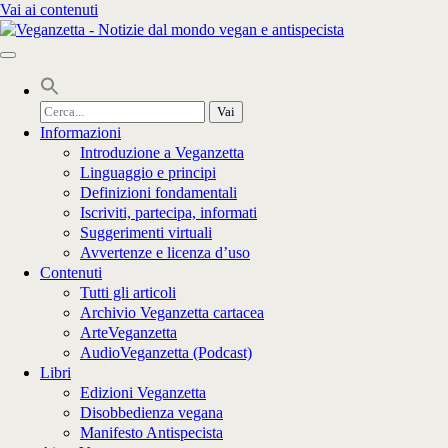
Vai ai contenuti
Cerca
per:
Informazioni
Introduzione a Veganzetta
Linguaggio e principi
Definizioni fondamentali
Iscriviti, partecipa, informati
Suggerimenti virtuali
Avvertenze e licenza d’uso
Contenuti
Tutti gli articoli
Archivio Veganzetta cartacea
ArteVeganzetta
AudioVeganzetta (Podcast)
Libri
Edizioni Veganzetta
Disobbedienza vegana
Manifesto Antispecista