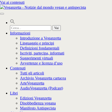
Vai ai contenuti
Cerca
per:
Informazioni
Introduzione a Veganzetta
Linguaggio e principi
Definizioni fondamentali
Iscriviti, partecipa, informati
Suggerimenti virtuali
Avvertenze e licenza d’uso
Contenuti
Tutti gli articoli
Archivio Veganzetta cartacea
ArteVeganzetta
AudioVeganzetta (Podcast)
Libri
Edizioni Veganzetta
Disobbedienza vegana
Manifesto Antispecista