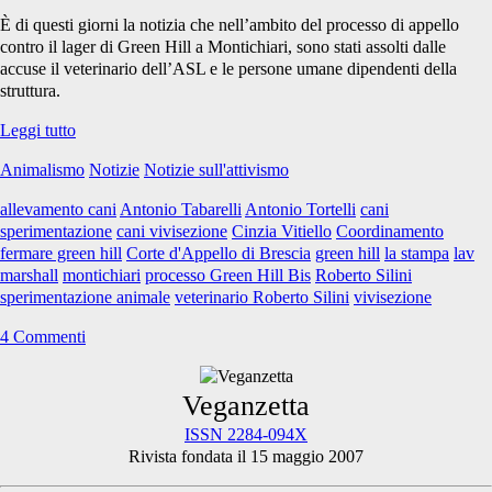
Brescia</span>
È di questi giorni la notizia che nell’ambito del processo di appello
contro il lager di Green Hill a Montichiari, sono stati assolti dalle
accuse il veterinario dell’ASL e le persone umane dipendenti della
struttura.
Processo
Leggi tutto
contro
Animalismo
Notizie
Notizie sull'attivismo
Green
Hill:
allevamento cani
Antonio Tabarelli
Antonio Tortelli
cani
assolti
sperimentazione
cani vivisezione
Cinzia Vitiello
Coordinamento
in
fermare green hill
Corte d'Appello di Brescia
green hill
la stampa
lav
appello
marshall
montichiari
processo Green Hill Bis
Roberto Silini
veterinario
sperimentazione animale
veterinario Roberto Silini
vivisezione
e
dipendenti
4 Commenti
Primary
Veganzetta
ISSN 2284-094X
Rivista fondata il 15 maggio 2007