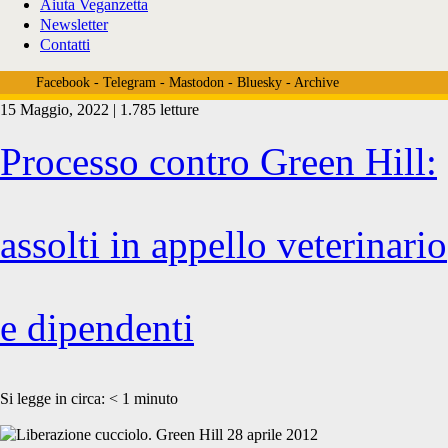
Aiuta Veganzetta
Newsletter
Contatti
Facebook
-
Telegram
-
Mastodon
-
Bluesky
-
Archive
15 Maggio, 2022 | 1.785 letture
Tag:
Processo contro Green Hill:
<span>Corte
assolti in appello veterinario
d’Appello
e dipendenti
di
Si legge in circa:
< 1
minuto