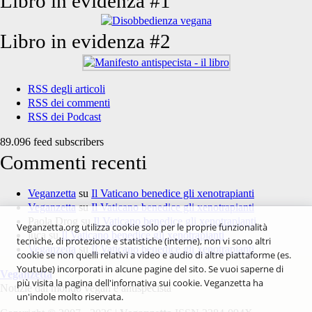
Libro in evidenza #1
Libro in evidenza #2
RSS degli articoli
RSS dei commenti
RSS dei Podcast
89.096 feed subscribers
Commenti recenti
Veganzetta
su
Il Vaticano benedice gli xenotrapianti
Veganzetta
su
Il Vaticano benedice gli xenotrapianti
Paola Drog
su
Il Vaticano benedice gli xenotrapianti
Veganzetta.org utilizza cookie solo per le proprie funzionalità
luca
su
Il Vaticano benedice gli xenotrapianti
tecniche, di protezione e statistiche (interne), non vi sono altri
Veganzetta
su
Il Vaticano benedice gli xenotrapianti
cookie se non quelli relativi a video e audio di altre piattaforme (es.
Youtube) incorporati in alcune pagine del sito. Se vuoi saperne di
Veganzetta
più visita la pagina dell'infornativa sui cookie. Veganzetta ha
Notizie dal mondo vegan e antispecista
un'indole molto riservata.