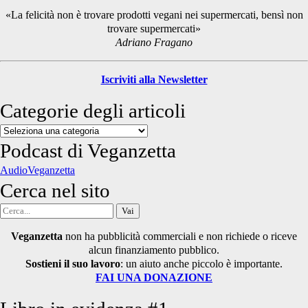
Sidebar
«La felicità non è trovare prodotti vegani nei supermercati, bensì non
trovare supermercati»
Adriano Fragano
Iscriviti alla Newsletter
Categorie degli articoli
Categorie
degli
Podcast di Veganzetta
articoli
AudioVeganzetta
Cerca nel sito
Cerca
per:
Veganzetta
non ha pubblicità commerciali e non richiede o riceve
alcun finanziamento pubblico.
Sostieni il suo lavoro
: un aiuto anche piccolo è importante.
FAI UNA DONAZIONE