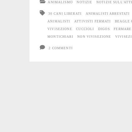
ANIMALISMO
NOTIZIE
NOTIZIE SULL'ATT
liberazioni
30 CANI LIBERATI
ANIMALISTI ARRESTATI
di
ANIMALISTI
ATTIVISTI FERMATI
BEAGLE 
VIVISEZIONE
CUCCIOLI
DIGOS
FERMARE
beagles
MONTICHIARI
NON VIVISEZIONE
VIVISEZ
e
2 COMMENTI
fermi
di
attiviste
e
attivisti