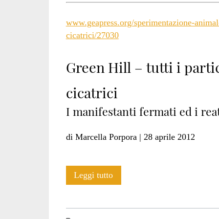
www.geapress.org/sperimentazione-animale/gr
cicatrici/27030
Green Hill – tutti i partic
cicatrici
I manifestanti fermati ed i reat
di Marcella Porpora | 28 aprile 2012
Green
Leggi tutto
Hill:
tra