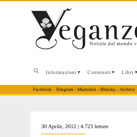
Informazioni
Contenuti
Libri
Facebook
-
Telegram
-
Mastodon
-
Bluesky
-
Archive
Tag:
30 Aprile, 2012 | 4.723 letture
<span>animalisti