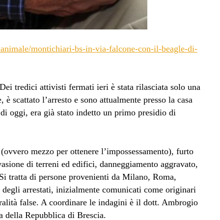
nimale/montichiari-bs-in-via-falcone-con-il-beagle-di-
redici attivisti fermati ieri è stata rilasciata solo una
ce, è scattato l’arresto e sono attualmente presso la casa
di oggi, era già stato indetto un primo presidio di
ia (ovvero mezzo per ottenere l’impossessamento), furto
vasione di terreni ed edifici, danneggiamento aggravato,
 Si tratta di persone provenienti da Milano, Roma,
degli arrestati, inizialmente comunicati come originari
alità false. A coordinare le indagini è il dott. Ambrogio
a della Repubblica di Brescia.