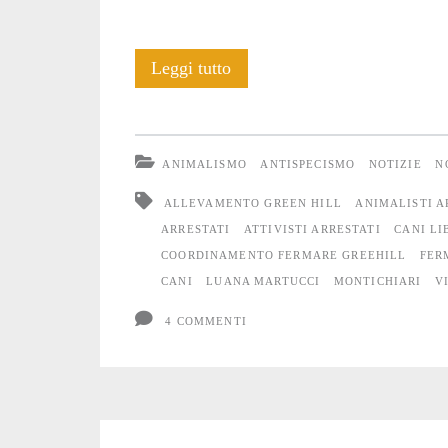
Green
Leggi tutto
Hill:
12
ANIMALISMO
ANTISPECISMO
NOTIZIE
N
in
ALLEVAMENTO GREEN HILL
ANIMALISTI A
carcere
ARRESTATI
ATTIVISTI ARRESTATI
CANI LI
COORDINAMENTO FERMARE GREEHILL
FER
per
CANI
LUANA MARTUCCI
MONTICHIARI
V
la
4 COMMENTI
liberazione
a
Montichiari