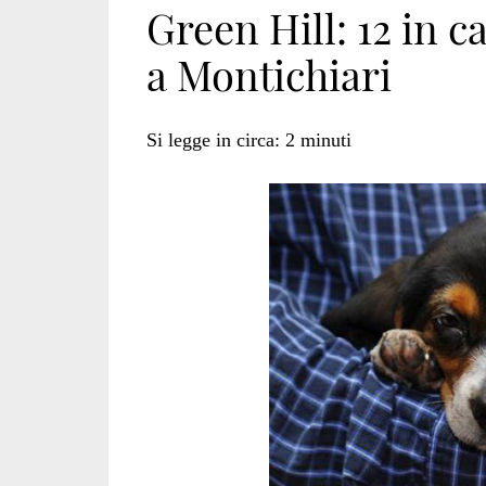
Green Hill: 12 in c
a Montichiari
arrestati</span>
Si legge in circa:
2
minuti