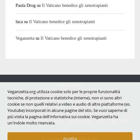
Paola Drog
su
Il Vaticano benedice gli xenotrapianti
luca
su
Il Vaticano benedice gli xenotrapianti
Veganzetta
su
Il Vaticano benedice gli xenotrapianti
Veganzetta
Notizie dal mondo vegan e antispecista
Veganzetta.org utilizza cookie solo per le proprie funzionalità
tecniche, di protezione e statistiche (interne), non vi sono altri
cookie se non quelli relativi a video e audio di altre piattaforme (es.
Youtube) incorporati in alcune pagine del sito. Se vuoi saperne di
più visita la pagina dell'infornativa sui cookie. Veganzetta ha
Copyright © 2007 - 2026 |
Veganzetta
ISSN 2284-094X
un'indole molto riservata.
Informativa sui cookie (UE)
|
Informativa sulla Privacy
|
Avvertenze e Licenza d'uso
Accetta