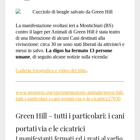
La manifestazione svoltasi ieri a Montichiari (BS)
contro il lager per Animali di Green Hill è stata teatro
di una liberazione di alcuni Cani destinati alla
vivisezione: circa 30 ne sono stati liberati da attiviste/i e
messi in salvo.
La digos ha fermato 13 persone
umane
, di seguito alcune notizie sulla vicenda:
Galleria fotografica e video del blitz
.
www.geapress.org/sperimentazione-animale/green-hill-
tutti-i-particolari-i-cani-portati-via-e-le-cicatrici/27030
Green Hill – tutti i particolari: i cani
portati via e le cicatrici
I manifestanti fermati ed i reati al vaglio