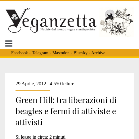
Facebook
-
Telegram
-
Mastodon
-
Bluesky
-
Archive
Tag:
29 Aprile, 2012 | 4.550 letture
Green Hill: tra liberazioni di
<span>non
beagles e fermi di attiviste e
attivisti
vivisezione</span>
Si legge in circa:
2
minuti