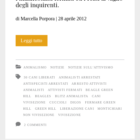
degli inquirenti.
di Marcella Porpora | 28 aprile 2012
Green
Leggi tutto
Hill:
tra
ANIMALISMO
NOTIZIE
NOTIZIE SULL'ATTIVISMO
liberazioni
30 CANI LIBERATI
ANIMALISTI ARRESTATI
ANTISPECISTI ARRESTATI
ARRESTO ATTIVISTI
di
ANIMALISTI
ATTIVISTI FERMATI
BEAGLE GREEN
beagles
HILL
BEAGLES
BLITZ ANIMALISTA
CANI
VIVISEZIONE
CUCCIOLI
DIGOS
FERMARE GREEN
e
HILL
GREEN HILL
LIBERAZIONE CANI
MONTICHIARI
NON VIVISEZIONE
VIVISEZIONE
fermi
2 COMMENTI
di