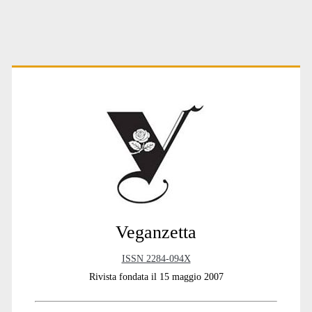
attiviste
e
attivisti
Primary
Sidebar
Veganzetta
ISSN 2284-094X
Rivista fondata il 15 maggio 2007