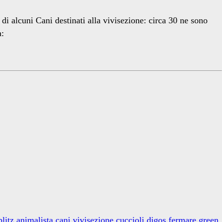
 di alcuni Cani destinati alla vivisezione: circa 30 ne sono
a:
blitz animalista
cani vivisezione
cuccioli
digos
fermare green