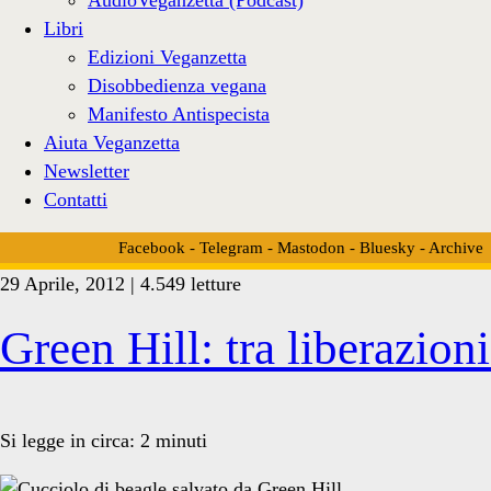
Libri
Edizioni Veganzetta
Disobbedienza vegana
Manifesto Antispecista
Aiuta Veganzetta
Newsletter
Contatti
Facebook
-
Telegram
-
Mastodon
-
Bluesky
-
Archive
29 Aprile, 2012 | 4.549 letture
Tag:
Green Hill: tra liberazioni 
<span>30
Si legge in circa:
2
minuti