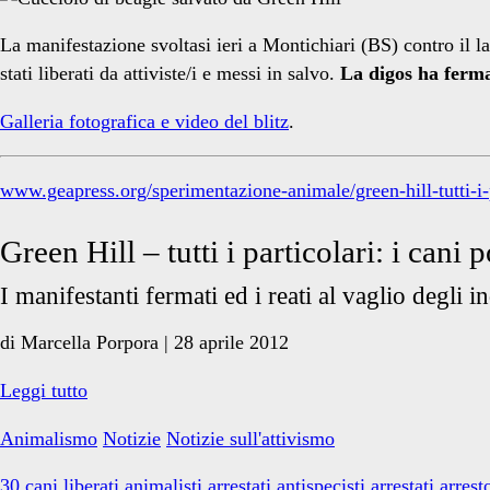
cani
La manifestazione svoltasi ieri a Montichiari (BS) contro il la
stati liberati da attiviste/i e messi in salvo.
La digos ha ferm
liberati</span>
Galleria fotografica e video del blitz
.
www.geapress.org/sperimentazione-animale/green-hill-tutti-i-pa
Green Hill – tutti i particolari: i cani po
I manifestanti fermati ed i reati al vaglio degli in
di Marcella Porpora | 28 aprile 2012
Green
Leggi tutto
Hill:
Animalismo
Notizie
Notizie sull'attivismo
tra
liberazioni
30 cani liberati
animalisti arrestati
antispecisti arrestati
arresto