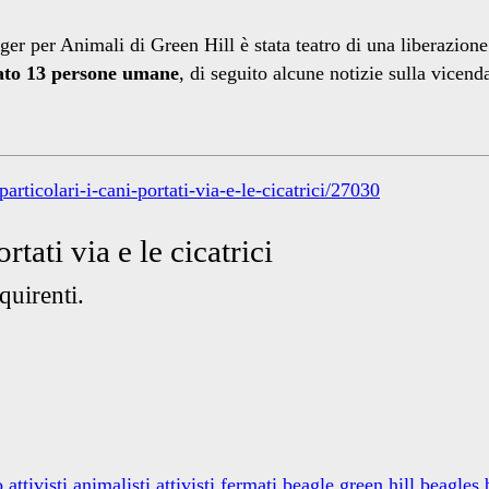
ger per Animali di Green Hill è stata teatro di una liberazione
ato 13 persone umane
, di seguito alcune notizie sulla vicend
rticolari-i-cani-portati-via-e-le-cicatrici/27030
rtati via e le cicatrici
quirenti.
 attivisti animalisti
attivisti fermati
beagle green hill
beagles