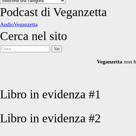
Categorie
degli
Podcast di Veganzetta
articoli
AudioVeganzetta
Cerca nel sito
Cerca
per:
Veganzetta
non h
Libro in evidenza #1
Libro in evidenza #2