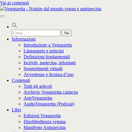
Vai ai contenuti
Cerca
per:
Informazioni
Introduzione a Veganzetta
Linguaggio e principi
Definizioni fondamentali
Iscriviti, partecipa, informati
Suggerimenti virtuali
Avvertenze e licenza d’uso
Contenuti
Tutti gli articoli
Archivio Veganzetta cartacea
ArteVeganzetta
AudioVeganzetta (Podcast)
Libri
Edizioni Veganzetta
Disobbedienza vegana
Manifesto Antispecista