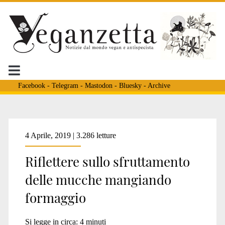
Facebook
-
Telegram
-
Mastodon
-
Bluesky
-
Archive
Tag:
4 Aprile, 2019 | 3.286 letture
Riflettere sullo sfruttamento
<span>Aiab-
delle mucche mangiando
formaggio
Aprobio
Si legge in circa:
4
minuti