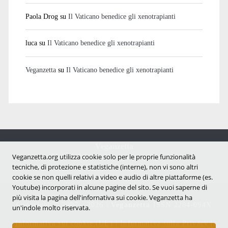
Paola Drog
su
Il Vaticano benedice gli xenotrapianti
luca
su
Il Vaticano benedice gli xenotrapianti
Veganzetta
su
Il Vaticano benedice gli xenotrapianti
Veganzetta
Notizie dal mondo vegan e antispecista
Veganzetta.org utilizza cookie solo per le proprie funzionalità
tecniche, di protezione e statistiche (interne), non vi sono altri
cookie se non quelli relativi a video e audio di altre piattaforme (es.
Youtube) incorporati in alcune pagine del sito. Se vuoi saperne di
più visita la pagina dell'infornativa sui cookie. Veganzetta ha
Copyright © 2007 - 2026 |
Veganzetta
ISSN 2284-094X
un'indole molto riservata.
Informativa sui cookie (UE)
|
Informativa sulla Privacy
|