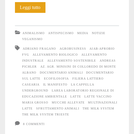
Riflettere
Leggi tutto
sullo
sfruttamento
ANIMALISMO
ANTISPECISMO
MEDIA
NOTIZIE
delle
VEGANISMO
ADRIANO FRAGANO
AGROBUSINESS
AIAB-APROBIO
mucche
FVG
ALLEVAMENTO BIOLOGICO
ALLEVAMENTO
mangiando
INDUSTRALE
ALLEVAMENTO SOSTENIBILE
ANDREAS
PICHLER
AZ. AGR. MINISINI DI COLLOREDO DI MONTE
formaggio
ALBANO
DOCUMENTARIO ANIMALI
DOCUMENTARIO
SUL LATTE
ECOFILOSOFIA
FILIERA LATTIERO
CASEARIA
IL MANIFESTO
LA CAPPELLA
UNDERGROUND
LAREA LABORATORIO REGIONALE DI
EDUCAZIONE AMBIENTALE
LATTE
LATTE VACCINO
MARIA GROSSO
MUCCHE ALLEVATE
MULTINAZIONALI
LATTE
SFRUTTAMENTO ANIMALI
THE MILK SYSTEM
THE MILK SYSTEM TRIESTE
8 COMMENTI