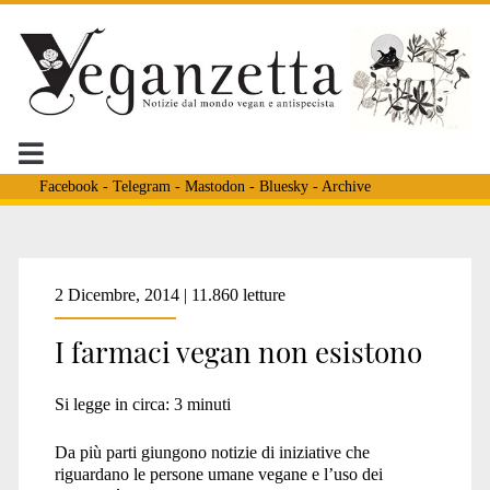
Facebook
-
Telegram
-
Mastodon
-
Bluesky
-
Archive
Tag:
2 Dicembre, 2014 | 11.860 letture
I farmaci vegan non esistono
<span>aifa</span>
Si legge in circa:
3
minuti
Da più parti giungono notizie di iniziative che
riguardano le persone umane vegane e l’uso dei