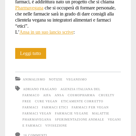
farmaci, è addirittura nato un progetto che si chiama
Pharmavegana
che si occuperà di formare personale,
che nelle farmacie sarà in grado di dare consigli alla
clientela vegana su integratori alimentari e farmaci
“etici”.
L’
Ansa in un suo lancio scrive
:
I
Leggi tutto
farmaci
vegan
ANIMALISMO
NOTIZIE
VEGANISMO
non
ADRIANO FRAGANO
AGENZIA ITALIANA DEL
FARMACO
AIFA
ANSA
COSMOPHARMA
CRUELTY
esistono
FREE
CURE VEGAN
ETICAMENTE CORRETTO
FARMACI
FARMACI ETICI
FARMACI PER VEGAN
FARMACI VEGAN
FARMACIE VEGANE
MALATTIE
PHARMAVEGANA
SPERIMENTAZIONE ANIMALE
VEGANI
E FARMACI
VIVISEZIONE
16 COMMENTI