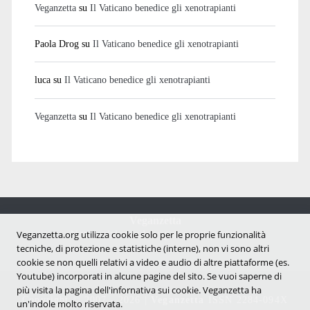
Veganzetta
su
Il Vaticano benedice gli xenotrapianti
Paola Drog
su
Il Vaticano benedice gli xenotrapianti
luca
su
Il Vaticano benedice gli xenotrapianti
Veganzetta
su
Il Vaticano benedice gli xenotrapianti
Veganzetta
Notizie dal mondo vegan e antispecista
Veganzetta.org utilizza cookie solo per le proprie funzionalità
tecniche, di protezione e statistiche (interne), non vi sono altri
cookie se non quelli relativi a video e audio di altre piattaforme (es.
Youtube) incorporati in alcune pagine del sito. Se vuoi saperne di
più visita la pagina dell'infornativa sui cookie. Veganzetta ha
Copyright © 2007 - 2026 |
Veganzetta
ISSN 2284-094X
un'indole molto riservata.