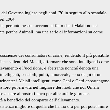
to dal Governo inglese negli anni ’70 in seguito allo scandalo
nel 1964.
e, pertanto nessun accenno al fatto che i Maiali non si
mente perché Animali, ma una serie di informazioni su come
 coscienze dei consumatori di carne, rendendo il più possibile
tiche salienti dei Maiali, affermare che sono intelligenti come
llevamento e l’uccisione, è aberrante nonché denota una
telligenti, sensibili, puliti, amorevole, sono degni di un
lucinante: i Maiali intelligenti come Cani e Gatti appartengono
 la loro povera vita nel migliore dei modi che noi Umani
 a stare al nostro fianco per allietarci le giornate.
tà a beneficio del comparto dell’allevamento.
esistenza migliore di quella che hanno ora per poi poter finire