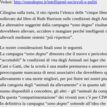
Vedasi:
http://sonodegno.it/intelligenti-socievoli-e-puliti
Ciliegina sulla torta, il sito riporta l’elenco delle “cinque 
sollevato dal libro di Ruth Harrison sulle condizioni degli Ani
Le alternative suggerite dalla campagna “sono degno” risultan
dovrebbero allevare, uccidere e mangiare perché intelligenti
allevarli mediante sistemi “
più rispettosi
”.
Le nostre considerazioni finali sono le seguenti.
La campagna “
sono degno
” dimostra che il nuovo e pericolos
“accettabili” le condizioni di vita degli Animali nei lager ch
Cani o Gatti, che la scrofa è una madre premurosa e amorevole
preoccupante mancanza di nessi associativi che dovrebbero spi
allevamento e una morte migliori, per poi finire nei nostri pi
alla categoria degli “animali da allevamento” e in quanto tal
siamo disponibili a concedere, gli altri – gli “animali da comp
Da questa “compartimentazione” dei viventi non c’è per CIWF a
In definitiva la campagna “
sono degno
” sottende all’idea che