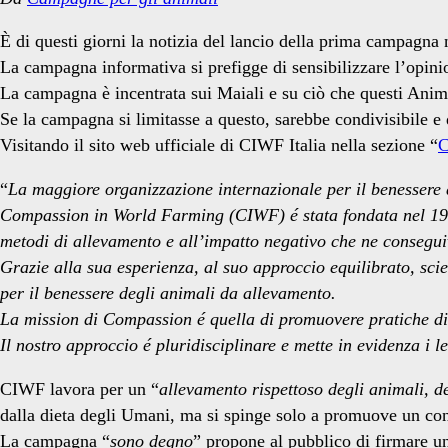
È di questi giorni la notizia del lancio della prima campagna 
La campagna informativa si prefigge di sensibilizzare l’opinio
La campagna è incentrata sui Maiali e su ciò che questi Anima
Se la campagna si limitasse a questo, sarebbe condivisibile e
Visitando il sito web ufficiale di CIWF Italia nella sezione “
C
“
La maggiore organizzazione internazionale per il benessere
Compassion in World Farming (CIWF) é stata fondata nel 1967 
metodi di allevamento e all’impatto negativo che ne consegui
Grazie alla sua esperienza, al suo approccio equilibrato, sc
per il benessere degli animali da allevamento.
La mission di Compassion é quella di promuovere pratiche di a
Il nostro approccio é pluridisciplinare e mette in evidenza i 
CIWF lavora per un “
allevamento rispettoso degli animali, d
dalla dieta degli Umani, ma si spinge solo a promuove un con
La campagna “
sono degno
” propone al pubblico di firmare un