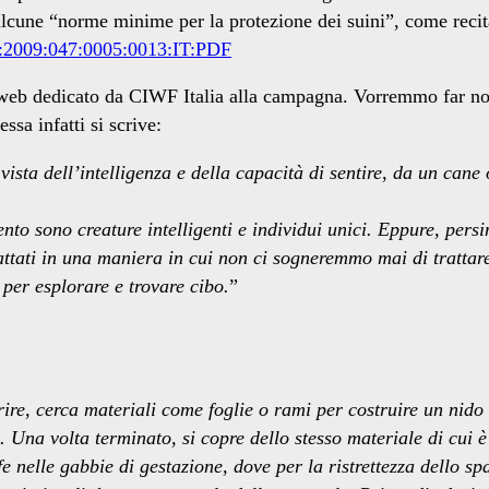
une “norme minime per la protezione dei suini”, come recita il
L:2009:047:0005:0013:IT:PDF
to web dedicato da CIWF Italia alla campagna. Vorremmo far no
sa infatti si scrive:
ista dell’intelligenza e della capacità di sentire, da un cane 
nto sono creature intelligenti e individui unici. Eppure, per
attati in una maniera in cui non ci sogneremmo mai di trattare i
 per esplorare e trovare cibo.
”
e, cerca materiali come foglie o rami per costruire un nido si
Una volta terminato, si copre dello stesso materiale di cui è c
e nelle gabbie di gestazione, dove per la ristrettezza dello s