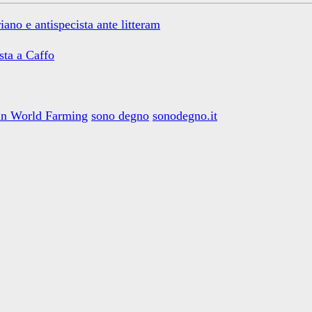
no e antispecista ante litteram
sta a Caffo
in World Farming
sono degno
sonodegno.it