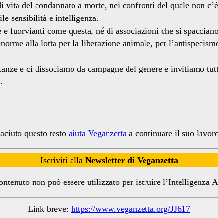
di vita del condannato a morte, nei confronti del quale non c’è
le sensibilità e intelligenza.
e fuorvianti come questa, né di associazioni che si spaccian
enorme alla lotta per la liberazione animale, per l’antispec
ze e ci dissociamo da campagne del genere e invitiamo tutte/i
.
iaciuto questo testo
aiuta Veganzetta
a continuare il suo lavoro
Iscriviti alla
Newsletter di Veganzetta
ntenuto non può essere utilizzato per istruire l’Intelligenza Ar
Link breve:
https://www.veganzetta.org/JJ617