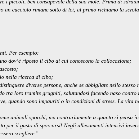
re i piccoli, ben consapevole della sua mole. Prima di sdraiar
so un cucciolo rimane sotto di lei, al primo richiamo la scrof
nti. Per esempio:
ano dov’è riposto il cibo di cui conoscono la collocazione;
nascosto;
lo nella ricerca di cibo;
 distinguere diverse persone, anche se abbigliate nello stesso
o tra loro tramite grugniti, salutandosi facendo naso contro
e, quando sono impauriti o in condizioni di stress. La vita neg
ù come animali sporchi, ma contrariamente a quanto si pensa 
o per il gusto di sporcarsi! Negli allevamenti intensivi invece,
essero scegliere.
”