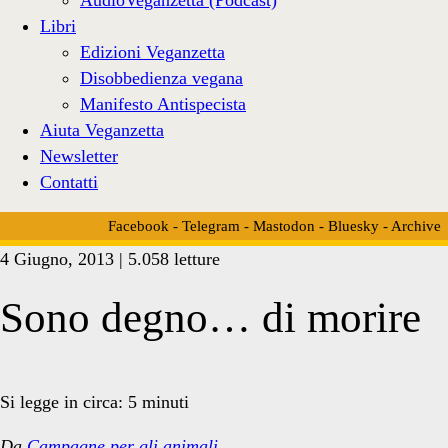
Libri
Edizioni Veganzetta
Disobbedienza vegana
Manifesto Antispecista
Aiuta Veganzetta
Newsletter
Contatti
Facebook
-
Telegram
-
Mastodon
-
Bluesky
-
Archive
4 Giugno, 2013 | 5.058 letture
Sono degno… di morire
Si legge in circa:
5
minuti
Da
Campagne per gli animali