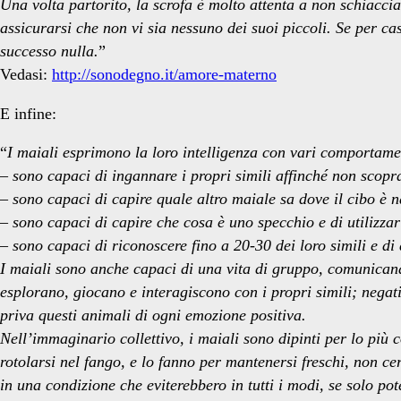
Una volta partorito, la scrofa è molto attenta a non schiaccia
assicurarsi che non vi sia nessuno dei suoi piccoli. Se per ca
successo nulla.
”
Vedasi:
http://sonodegno.it/amore-materno
E infine:
“
I maiali esprimono la loro intelligenza con vari comportame
– sono capaci di ingannare i propri simili affinché non scopr
– sono capaci di capire quale altro maiale sa dove il cibo è 
– sono capaci di capire che cosa è uno specchio e di utilizzar
– sono capaci di riconoscere fino a 20-30 dei loro simili e di
I maiali sono anche capaci di una vita di gruppo, comunicand
esplorano, giocano e interagiscono con i propri simili; negativ
priva questi animali di ogni emozione positiva.
Nell’immaginario collettivo, i maiali sono dipinti per lo pi
rotolarsi nel fango, e lo fanno per mantenersi freschi, non cert
in una condizione che eviterebbero in tutti i modi, se solo pot