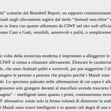
libertà” scaturite dal Brambell Report, un rapporto commissiona
mali negli allevamenti inglesi dal titolo “
Animali macchine
” 
o in linea con quanto affermato da CIWF nel sito web ufficial
 come Cani o Gatti, sensibili, amorevoli e puliti, o semplice
o volto della zootecnia moderna è improntato a alleggerire le
e CIWF si ostina a chiamare allevamenti. Elencare le caratteris
, che sono Animali puliti e socievoli, per poi suggerirne l’a
ngere le persone a pensare che proprio perché i Maiali sono in
atti. Lo specismo palesato nelle affermazioni di cui sopra è al
i possono solo giungere davanti al macellaio avendo trascorso
agnia” – intelligenti tanto quanto i primi, continueranno invece
lternativa: esiste solo la ferma volontà di distorcere la real
 i Maiali sono esseri intelligenti e in quanto tali degni di una 