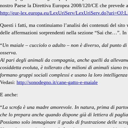
nostro Paese la Direttiva Europea 2008/120/CE che prevede alc
http://eur-lex.europa.eu/LexUriServ/LexUriServ.do?uri=OJ:
Questi i fatti, ma continuiamo l’analisi dei contenuti del si
delle affermazioni sorprendenti nella sezione “Sai che…”. In es
“
Un maiale – cucciolo o adulto – non è diverso, dal punto di v
osserva.
Al pari degli animali da compagnia, anche quelli da allevame
cosiddetta evoluta, è tollerato che milioni di animali siano tr
formano gruppi sociali complessi e usano la loro intelligenza
Vedasi:
http://sonodegno.it/cane-gatto-e-maiale
E anche:
“
La scrofa è una madre amorevole. In natura, prima di partorir
che lo prepara anche quando dispone già di lettiera di paglia. 
Possiamo solo immaginare il grado di frustrazione delle scrof