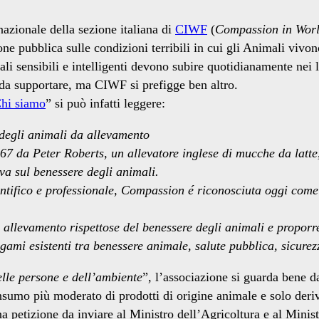
nazionale della sezione italiana di
CIWF
(
Compassion in Wor
ne pubblica sulle condizioni terribili in cui gli Animali vivo
li sensibili e intelligenti devono subire quotidianamente nei 
 da supportare, ma CIWF si prefigge ben altro.
hi siamo
” si può infatti leggere:
 degli animali da allevamento
da Peter Roberts, un allevatore inglese di mucche da latte, c
va sul benessere degli animali.
ientifico e professionale, Compassion é riconosciuta oggi com
llevamento rispettose del benessere degli animali e proporre 
legami esistenti tra benessere animale, salute pubblica, sicur
elle persone e dell’ambiente
”, l’associazione si guarda bene d
sumo più moderato di prodotti di origine animale e solo deriv
a petizione da inviare al Ministro dell’Agricoltura e al Ministr