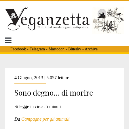
Facebook
-
Telegram
-
Mastodon
-
Bluesky
-
Archive
Tag:
4 Giugno, 2013 | 5.057 letture
Sono degno… di morire
<span>campagne
Si legge in circa:
5
minuti
pubblicitarie</span>
Da
Campagne per gli animali