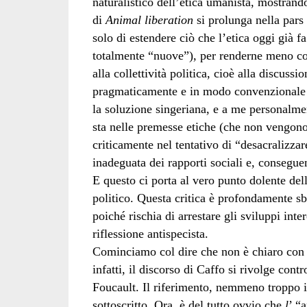
naturalistico dell’etica umanista, mostran
di
Animal liberation
si prolunga nella pars
solo di estendere ciò che l’etica oggi già
totalmente “nuove”), per renderne meno cont
alla collettività politica, cioè alla discussi
pragmaticamente e in modo convenzionale i
la soluzione singeriana, e a me personalme
sta nelle premesse etiche (che non vengono 
criticamente nel tentativo di “desacralizzar
inadeguata dei rapporti sociali e, consegu
E questo ci porta al vero punto dolente dell
politico. Questa critica è profondamente sb
poiché rischia di arrestare gli sviluppi int
riflessione antispecista.
Cominciamo col dire che non è chiaro con 
infatti, il discorso di Caffo si rivolge cont
Foucault. Il riferimento, nemmeno troppo im
sottoscritto. Ora, è del tutto ovvio che
l
’ “