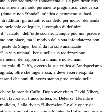
done la contraddizione fondamentale. La pars destruens
 construens in modo puramente pragmatico: cioè cerca
 fa (dunque non “fonda” un’etica e nemmeno su basi
raddittori gli assunti e, sia detto per inciso, demanda
one razionale collegiale, il compito di definire
l “calcolo” dell’utile sociale. Dunque può non piacere
nte non piace, ma il motivo della sua infondatezza non
poste da Singer, bensì da lui solo analizzate
e” la vita umana), bensì nella sua teorizzazione
entemente, dei rapporti tra umani e non-umani.
’articolo di Caffo, ovvero la sua critica all’antispecismo
agliata, oltre che ingenerosa, e deve essere respinta
eressanti che anni di lavoro stanno producendo nella
chi se la prende Caffo. Dopo aver citato David Nibert,
ro chi lavora sui francofortesi, su Deleuze, Derrida e
plicito, è alla rivista “Liberazioni” e alle opere del
antispecismo politico”, come lo intende Caffo, non esiste