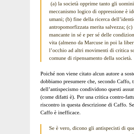
(a) la società opprime tanto gli uomini
meccanismo logico di oppressione è iden
umani; (b) fine della ricerca dell’ident
antropomorfizzata merita salvezza; (c) u
mancante in sé e per sé delle condizion
vita (almeno da Marcuse in poi la libert
l’occhio ad altri movimenti di critica
comune di ripensamento della società.
Poiché non viene citato alcun autore a sost
dobbiamo presumere che, secondo Caffo, tut
dell’antispecismo condividono questi assun
(come difatti è). Per una critica contro-fat
riscontro in questa descrizione di Caffo. S
Caffo è inefficace.
Se è vero, dicono gli antispecisti di qu