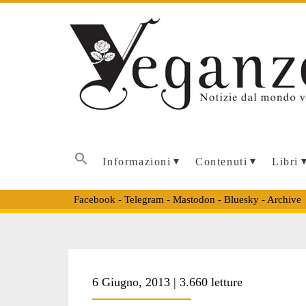
Informazioni
Contenuti
Libri
Facebook
-
Telegram
-
Mastodon
-
Bluesky
-
Archive
6 Giugno, 2013 | 3.660 letture