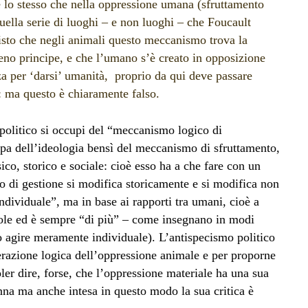
è lo stesso che nella oppressione umana (sfruttamento
quella serie di luoghi – e non luoghi – che Foucault
 visto che negli animali questo meccanismo trova la
reno principe, e che l’umano s’è creato in opposizione
za per ‘darsi’ umanità, proprio da qui deve passare
: ma questo è chiaramente falso.
 politico si occupi del “meccanismo logico di
pa dell’ideologia bensì del meccanismo di sfruttamento,
ico, storico e sociale: cioè esso ha a che fare con un
 di gestione si modifica storicamente e si modifica non
dividuale”, ma in base ai rapporti tra umani, cioè a
gole ed è sempre “di più” – come insegnano in modi
 agire meramente individuale). L’antispecismo politico
erazione logica dell’oppressione animale e per proporne
ler dire, forse, che l’oppressione materiale ha una sua
nna ma anche intesa in questo modo la sua critica è