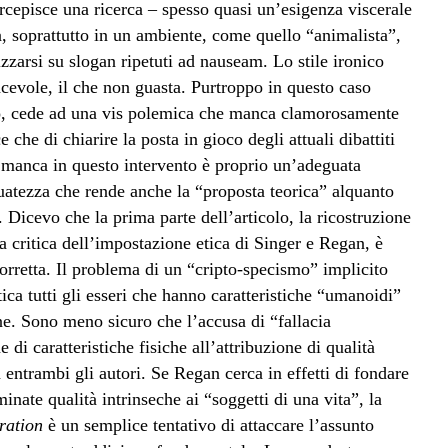
rcepisce una ricerca – spesso quasi un’esigenza viscerale
a, soprattutto in un ambiente, come quello “animalista”,
zzarsi su slogan ripetuti ad nauseam. Lo stile ironico
iacevole, il che non guasta. Purtroppo in questo caso
zio, cede ad una vis polemica che manca clamorosamente
 che di chiarire la posta in gioco degli attuali dibattiti
 manca in questo intervento è proprio un’adeguata
guatezza che rende anche la “proposta teorica” alquanto
e.
Dicevo che la prima parte dell’articolo, la ricostruzione
a critica dell’impostazione etica di Singer e Regan, è
rretta. Il problema di un “cripto-specismo” implicito
tica tutti gli esseri che hanno caratteristiche “umanoidi”
ne. Sono meno sicuro che l’accusa di “fallacia
e di caratteristiche fisiche all’attribuzione di qualità
entrambi gli autori. Se Regan cerca in effetti di fondare
inate qualità intrinseche ai “soggetti di una vita”, la
ration
è un semplice tentativo di attaccare l’assunto