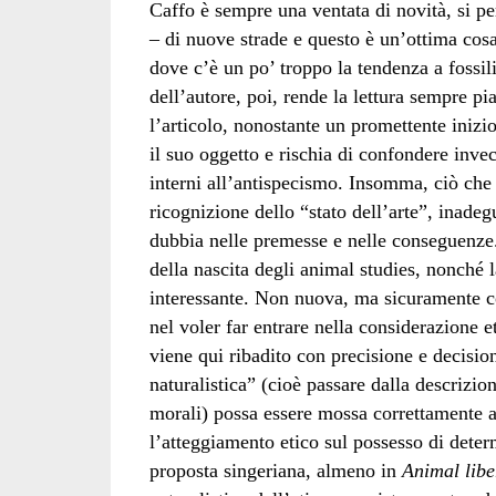
Caffo è sempre una ventata di novità, si pe
– di nuove strade e questo è un’ottima cos
dove c’è un po’ troppo la tendenza a fossili
dell’autore, poi, rende la lettura sempre p
l’articolo, nonostante un promettente ini
il suo oggetto e rischia di confondere invece
interni all’antispecismo. Insomma, ciò che
ricognizione dello “stato dell’arte”, inade
dubbia nelle premesse e nelle conseguenz
della nascita degli animal studies, nonché l
interessante. Non nuova, ma sicuramente co
nel voler far entrare nella considerazione e
viene qui ribadito con precisione e decisio
naturalistica” (cioè passare dalla descrizion
morali) possa essere mossa correttamente a 
l’atteggiamento etico sul possesso di determ
proposta singeriana, almeno in
Animal libe