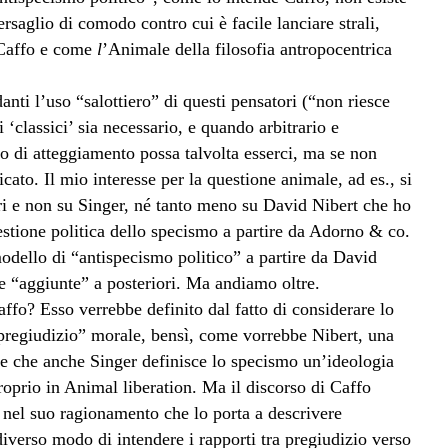
rsaglio di comodo contro cui è facile lanciare strali,
 Caffo e come
l
’Animale della filosofia antropocentrica
nti l’uso “salottiero” di questi pensatori (“non riesce
 ‘classici’ sia necessario, e quando arbitrario e
po di atteggiamento possa talvolta esserci, ma se non
icato. Il mio interesse per la questione animale, ad es., si
ori e non su Singer, né tanto meno su David Nibert che ho
estione politica dello specismo a partire da Adorno & co.
odello di “antispecismo politico” a partire da David
e “aggiunte” a posteriori. Ma andiamo oltre.
ffo? Esso verrebbe definito dal fatto di considerare lo
regiudizio” morale, bensì, come vorrebbe Nibert, una
ire che anche Singer definisce lo specismo un’ideologia
proprio in Animal liberation. Ma il discorso di Caffo
nel suo ragionamento che lo porta a descrivere
diverso modo di intendere i rapporti tra pregiudizio verso