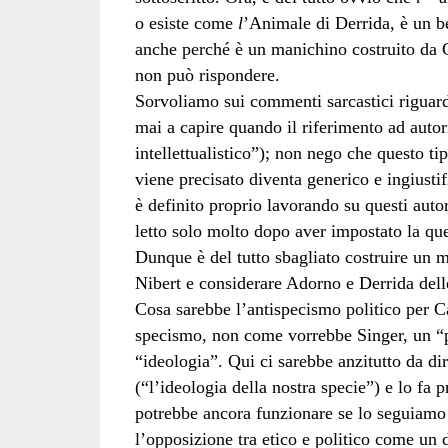
o esiste come
l
’Animale di Derrida, è un be
anche perché è un manichino costruito da
non può rispondere.
Sorvoliamo sui commenti sarcastici riguarda
mai a capire quando il riferimento ad autori
intellettualistico”); non nego che questo ti
viene precisato diventa generico e ingiustif
è definito proprio lavorando su questi aut
letto solo molto dopo aver impostato la qu
Dunque è del tutto sbagliato costruire un m
Nibert e considerare Adorno e Derrida dell
Cosa sarebbe l’antispecismo politico per Ca
specismo, non come vorrebbe Singer, un “p
“ideologia”. Qui ci sarebbe anzitutto da d
(“l’ideologia della nostra specie”) e lo fa 
potrebbe ancora funzionare se lo seguiamo 
l’opposizione tra etico e politico come un 