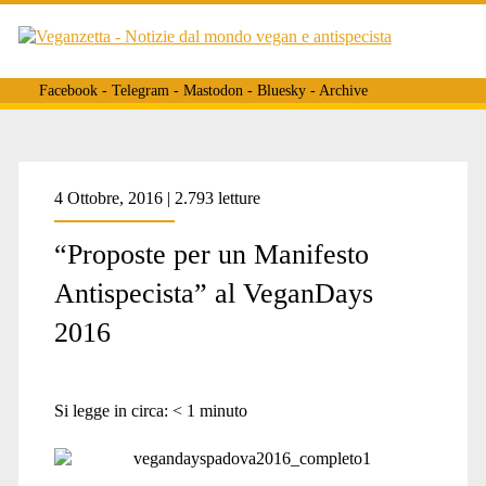
Facebook
-
Telegram
-
Mastodon
-
Bluesky
-
Archive
4 Ottobre, 2016 | 2.793 letture
“Proposte per un Manifesto
Antispecista” al VeganDays
2016
Si legge in circa:
< 1
minuto