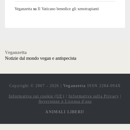
Veganzetta
su
Il Vaticano benedice gli xenotrapianti
Veganzetta
Notizie dal mondo vegan e antispecista
Copyright © 2007 - 2026 |
Veganzetta
ISSN 2284-094X
Informativa sui cookie (UE)
|
Informativa sulla Privacy
|
Avvertenze e Licenza d'uso
ANIMALI LIBERI!